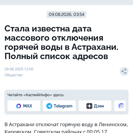
09.08.2026, 03:54
Стала известна дата
массового отключения
горячей воды в Астрахани.
Полный список адресов
29.08.2025 12:00
Общество
Читайте «КаспийИнфо» здесь:
MAX
Telegram
Дзен
Но
В Астрахани отключат горячую воду в Ленинском,
Кировском, Советском районах с 00:05 17