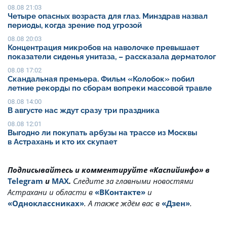
08.08 21:03
Четыре опасных возраста для глаз. Минздрав назвал
периоды, когда зрение под угрозой
08.08 20:03
Концентрация микробов на наволочке превышает
показатели сиденья унитаза, – рассказала дерматолог
08.08 17:02
Скандальная премьера. Фильм «Колобок» побил
летние рекорды по сборам вопреки массовой травле
08.08 14:00
В августе нас ждут сразу три праздника
08.08 12:01
Выгодно ли покупать арбузы на трассе из Москвы
в Астрахань и кто их скупает
Подписывайтесь и комментируйте «Каспийинфо» в
Telegram
и
MAX
.
Cледите за главными новостями
Астрахани и области в
«ВКонтакте»
и
«Одноклассниках»
. А также ждём вас в
«Дзен»
.