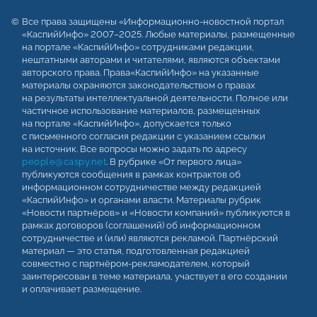
Все права защищены «Информационно-новостной портал
«КаспийИнфо» 2007–2025. Любые материалы, размещенные
на портале «КаспийИнфо» сотрудниками редакции,
нештатными авторами и читателями, являются объектами
авторского права. Права«КаспийИнфо» на указанные
материалы охраняются законодательством о правах
на результаты интеллектуальной деятельности. Полное или
частичное использование материалов, размещенных
на портале «КаспийИнфо», допускается только
с письменного согласия редакции с указанием ссылки
на источник. Все вопросы можно задать по адресу
people@caspy.net
. В рубрике «От первого лица»
публикуются сообщения в рамках контрактов об
информационном сотрудничестве между редакцией
«КаспийИнфо» и органами власти. Материалы рубрик
«Новости партнёров» и «Новости компаний» публикуются в
рамках договоров (соглашений) об информационном
сотрудничестве и (или) являются рекламой. Партнёрский
материал — это статья, подготовленная редакцией
совместно с партнёром-рекламодателем, который
заинтересован в теме материала, участвует в его создании
и оплачивает размещение.