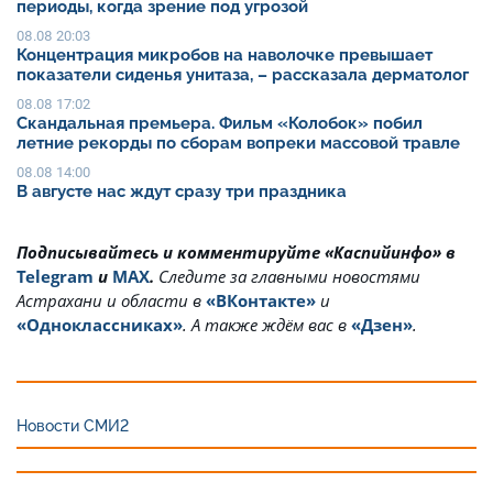
периоды, когда зрение под угрозой
08.08 20:03
Концентрация микробов на наволочке превышает
показатели сиденья унитаза, – рассказала дерматолог
08.08 17:02
Скандальная премьера. Фильм «Колобок» побил
летние рекорды по сборам вопреки массовой травле
08.08 14:00
В августе нас ждут сразу три праздника
Подписывайтесь и комментируйте «Каспийинфо» в
Telegram
и
MAX
.
Cледите за главными новостями
Астрахани и области в
«ВКонтакте»
и
«Одноклассниках»
. А также ждём вас в
«Дзен»
.
Новости СМИ2