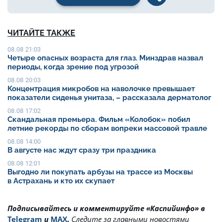
ЧИТАЙТЕ ТАКЖЕ
08.08 21:03
Четыре опасных возраста для глаз. Минздрав назвал
периоды, когда зрение под угрозой
08.08 20:03
Концентрация микробов на наволочке превышает
показатели сиденья унитаза, – рассказала дерматолог
08.08 17:02
Скандальная премьера. Фильм «Колобок» побил
летние рекорды по сборам вопреки массовой травле
08.08 14:00
В августе нас ждут сразу три праздника
08.08 12:01
Выгодно ли покупать арбузы на трассе из Москвы
в Астрахань и кто их скупает
Подписывайтесь и комментируйте «Каспийинфо» в
Telegram
и
MAX
.
Cледите за главными новостями