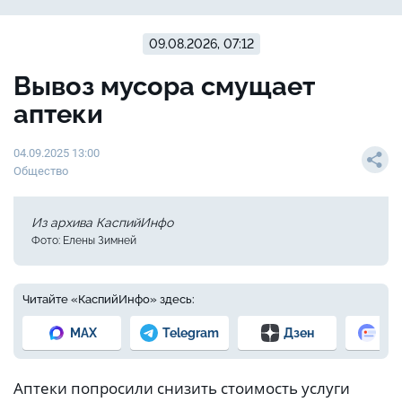
09.08.2026, 07:12
Вывоз мусора смущает
аптеки
04.09.2025 13:00
Общество
Из архива КаспийИнфо
Фото: Елены Зимней
Читайте «КаспийИнфо» здесь:
MAX
Telegram
Дзен
Но
Аптеки попросили снизить стоимость услуги