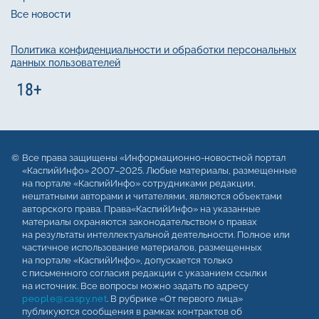
Все новости
Политика конфиденциальности и обработки персональных
данных пользователей
Все права защищены «Информационно-новостной портал
«КаспийИнфо» 2007–2025. Любые материалы, размещенные
на портале «КаспийИнфо» сотрудниками редакции,
нештатными авторами и читателями, являются объектами
авторского права. Права«КаспийИнфо» на указанные
материалы охраняются законодательством о правах
на результаты интеллектуальной деятельности. Полное или
частичное использование материалов, размещенных
на портале «КаспийИнфо», допускается только
с письменного согласия редакции с указанием ссылки
на источник. Все вопросы можно задать по адресу
people@caspy.net
. В рубрике «От первого лица»
публикуются сообщения в рамках контрактов об