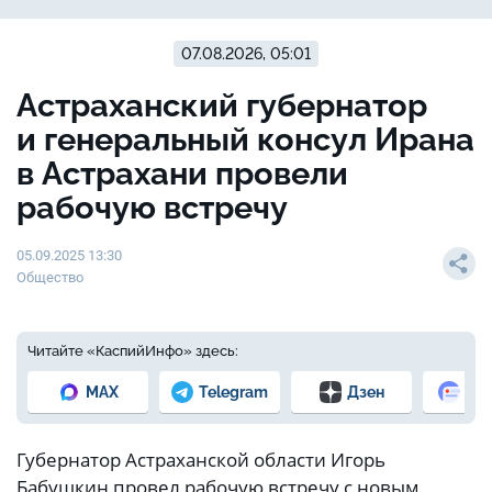
07.08.2026, 05:01
Астраханский губернатор
и генеральный консул Ирана
в Астрахани провели
рабочую встречу
05.09.2025 13:30
Общество
Читайте «КаспийИнфо» здесь:
MAX
Telegram
Дзен
Но
Губернатор Астраханской области Игорь
Бабушкин провел рабочую встречу с новым