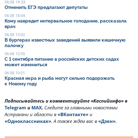
06.08 18:33
Отменить ЕГЭ предлагают депутаты
06.08 16:04
Кому навредит интервальное голодание, рассказала
врач
06.08 13:02
В бургерах известных заведений выявили кишечную
палочку
06.08 12:05
С 1 сентября питание в российских детских садах
может измениться
06.08 10:01
Красная икра и рыба могут сильно подорожать
к Новому году
Подписывайтесь и комментируйте «Каспийинфо» в
Telegram
и
MAX
.
Cледите за главными новостями
Астрахани и области в
«ВКонтакте»
и
«Одноклассниках»
. А также ждём вас в
«Дзен»
.