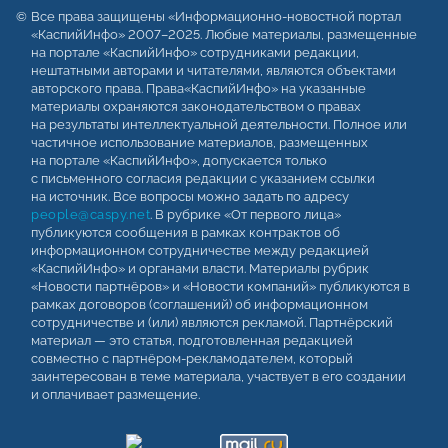
Все права защищены «Информационно-новостной портал
«КаспийИнфо» 2007–2025. Любые материалы, размещенные
на портале «КаспийИнфо» сотрудниками редакции,
нештатными авторами и читателями, являются объектами
авторского права. Права«КаспийИнфо» на указанные
материалы охраняются законодательством о правах
на результаты интеллектуальной деятельности. Полное или
частичное использование материалов, размещенных
на портале «КаспийИнфо», допускается только
с письменного согласия редакции с указанием ссылки
на источник. Все вопросы можно задать по адресу
people@caspy.net
. В рубрике «От первого лица»
публикуются сообщения в рамках контрактов об
информационном сотрудничестве между редакцией
«КаспийИнфо» и органами власти. Материалы рубрик
«Новости партнёров» и «Новости компаний» публикуются в
рамках договоров (соглашений) об информационном
сотрудничестве и (или) являются рекламой. Партнёрский
материал — это статья, подготовленная редакцией
совместно с партнёром-рекламодателем, который
заинтересован в теме материала, участвует в его создании
и оплачивает размещение.