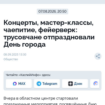
07.08.2026, 20:50
Концерты, мастер-классы,
чаепитие, фейерверк:
трусовчане отпраздновали
День города
08.09.2025 13:30
Общество
Читайте «КаспийИнфо» здесь:
MAX
Telegram
Дзен
Но
Вчера в областном центре стартовали
праздничные мероприятия, посвящённые Дню