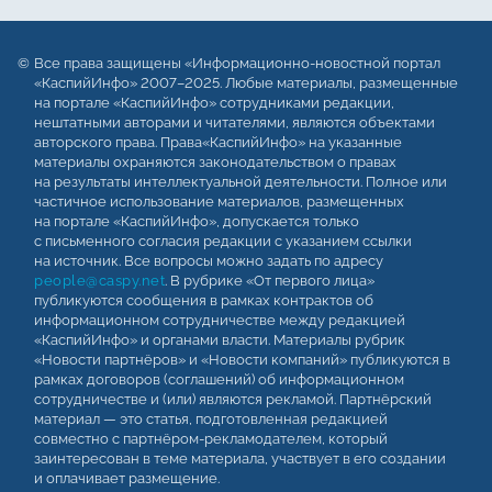
Все права защищены «Информационно-новостной портал
«КаспийИнфо» 2007–2025. Любые материалы, размещенные
на портале «КаспийИнфо» сотрудниками редакции,
нештатными авторами и читателями, являются объектами
авторского права. Права«КаспийИнфо» на указанные
материалы охраняются законодательством о правах
на результаты интеллектуальной деятельности. Полное или
частичное использование материалов, размещенных
на портале «КаспийИнфо», допускается только
с письменного согласия редакции с указанием ссылки
на источник. Все вопросы можно задать по адресу
people@caspy.net
. В рубрике «От первого лица»
публикуются сообщения в рамках контрактов об
информационном сотрудничестве между редакцией
«КаспийИнфо» и органами власти. Материалы рубрик
«Новости партнёров» и «Новости компаний» публикуются в
рамках договоров (соглашений) об информационном
сотрудничестве и (или) являются рекламой. Партнёрский
материал — это статья, подготовленная редакцией
совместно с партнёром-рекламодателем, который
заинтересован в теме материала, участвует в его создании
и оплачивает размещение.