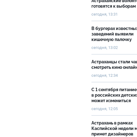
Астраханские волон
готовятся к выборам
сегодня, 13:31
В бургерах известны
заведений выявили
кишечную палочку
сегодня, 13:02
Астраханцы стали ч
смотреть кино онлай
сегодня, 12:34
С 1 сентября питание
в российских детски
может измениться
сегодня, 12:05
Астрахань в рамках
Каспийской недели 
примет дизайнеров