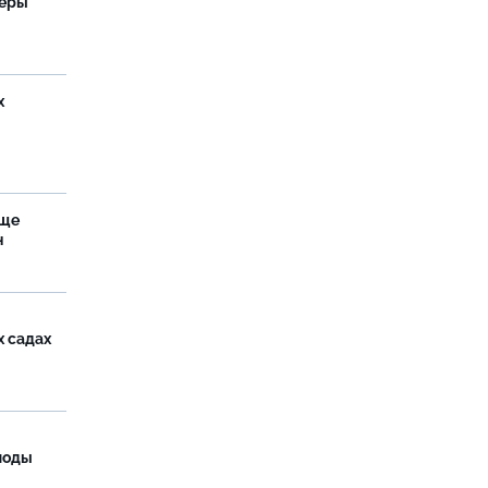
теры
х
аще
н
х садах
моды