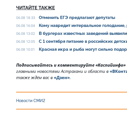
ЧИТАЙТЕ ТАКЖЕ
Отменить ЕГЭ предлагают депутаты
06.08 18:33
Кому навредит интервальное голодание,
06.08 16:04
В бургерах известных заведений выявил
06.08 13:02
С 1 сентября питание в российских детс
06.08 12:05
Красная икра и рыба могут сильно подо
06.08 10:01
Подписывайтесь и комментируйте «Каспийинфо»
главными новостями Астрахани и области в
«ВКонт
также ждём вас в
«Дзен»
.
Новости СМИ2