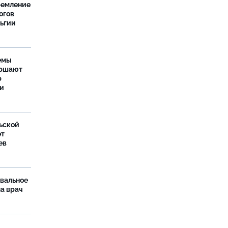
ремление
огов
льгии
емы
ершают
р
ти
ьской
ет
ев
рвальное
ла врач