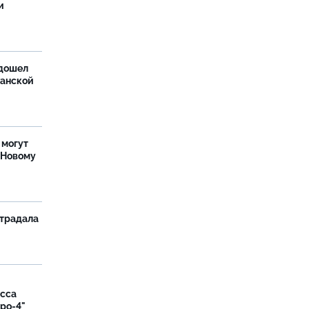
и
дошел
ханской
 могут
 Новому
страдала
асса
вро-4"