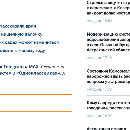
Стрельцы ощутят ст
к переменам, а Козер
накроет волна носта
сегодня, 18:02
 рассказала врач
и кишечную палочку
Модернизацию сист
водоснабжения зав
ких садах может измениться
в селе Осыпной Буго
Астраханской облас
рожать к Новому году
сегодня, 17:40
 в
Telegram
и
MAX
.
Cледите за
Состояние Комсомол
акте»
и
«Одноклассниках»
. А
набережной вызыва
вопросы у астраханц
сегодня, 17:03
Кому навредит инте
голодание, рассказа
сегодня, 16:04
Астраханец сменил