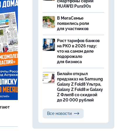
смартфоны серии
HUAWEI Pura90s
В МегаСемье
появились роли
для участников
Рост тарифов банков
на РКО в 2026 году:
что на самом деле
подорожало
для бизнеса
Билайн открыл
предзаказ на Samsung
Galaxy Z Fold8 Ультра,
Galaxy Z Fold8 и Galaxy
Z Флип8 со скидкой
до 20 000 рублей
агают
Все новости