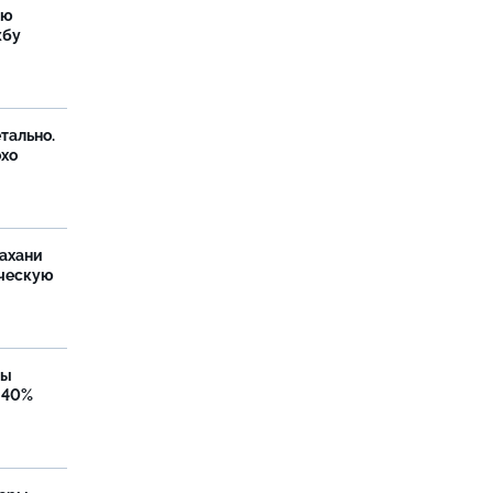
ую
жбу
тально.
охо
ахани
ческую
бы
 40%