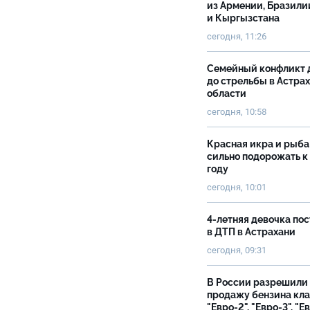
из Армении, Бразили
и Кыргызстана
сегодня, 11:26
Семейный конфликт 
до стрельбы в Астра
области
сегодня, 10:58
Красная икра и рыба
сильно подорожать к
году
сегодня, 10:01
4-летняя девочка по
в ДТП в Астрахани
сегодня, 09:31
В России разрешили
продажу бензина кл
"Евро-2", "Евро-3", "Е