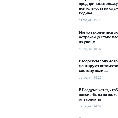
предпринимательск
деятельность на слу
Родине
сегодня, 15:30
Могло закончиться ле
Астраханцу стало пл
на улице
сегодня, 15:07
В Морском саду Астр
монтируют автомати
систему полива
сегодня, 14:29
В Госдуме хотят, что
пенсия была не ниже
от зарплаты
сегодня, 14:02