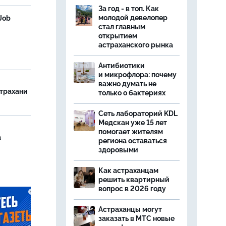
За год - в топ. Как
молодой девелопер
Job
стал главным
открытием
астраханского рынка
Антибиотики
и микрофлора: почему
важно думать не
страхани
только о бактериях
Сеть лабораторий KDL
Медскан уже 15 лет
помогает жителям
а
региона оставаться
здоровыми
Как астраханцам
решить квартирный
вопрос в 2026 году
Астраханцы могут
заказать в МТС новые