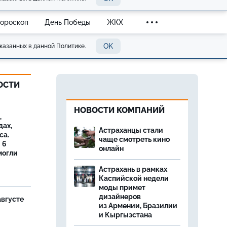
Гороскоп
День Победы
ЖКХ
OK
казанных в данной Политике.
ОСТИ
НОВОСТИ КОМПАНИЙ
,
дах,
Астраханцы стали
са.
чаще смотреть кино
 6
онлайн
могли
Астрахань в рамках
Каспийской недели
моды примет
дизайнеров
августе
из Армении, Бразилии
и Кыргызстана