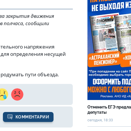
 два закрытия движения
в полчаса, сообщили
ительного напряжения
и для определения несущей
продумать пути объезда.
Отменить ЕГЭ предл
депутаты
КОММЕНТАРИИ
сегодня, 18:33