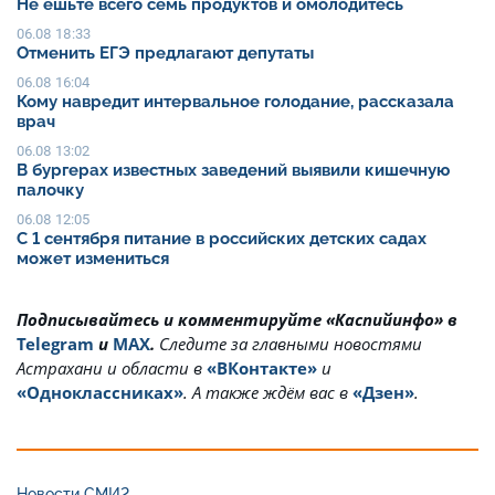
Не ешьте всего семь продуктов и омолодитесь
06.08 18:33
Отменить ЕГЭ предлагают депутаты
06.08 16:04
Кому навредит интервальное голодание, рассказала
врач
06.08 13:02
В бургерах известных заведений выявили кишечную
палочку
06.08 12:05
С 1 сентября питание в российских детских садах
может измениться
Подписывайтесь и комментируйте «Каспийинфо» в
Telegram
и
MAX
.
Cледите за главными новостями
Астрахани и области в
«ВКонтакте»
и
«Одноклассниках»
. А также ждём вас в
«Дзен»
.
Новости СМИ2