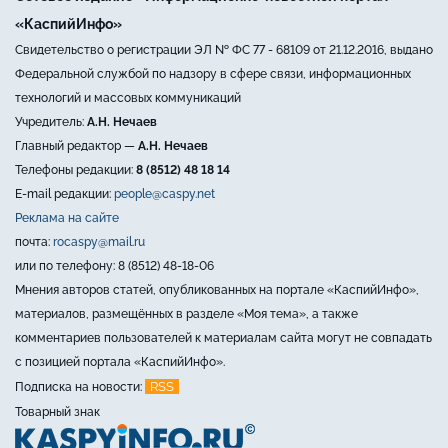
«КаспийИнфо»
Свидетельство о регистрации ЭЛ № ФС 77 - 68109 от 21.12.2016, выдано
Федеральной службой по надзору в сфере связи, информационных
технологий и массовых коммуникаций
Учредитель:
А.Н. Нечаев
Главный редактор —
А.Н. Нечаев
Телефоны редакции:
8 (8512) 48 18 14
E-mail редакции:
people@caspy.net
Реклама на сайте
почта:
rocaspy@mail.ru
или по телефону: 8 (8512) 48-18-06
Мнения авторов статей, опубликованных на портале «КаспийИнфо»,
материалов, размещённых в разделе «Моя тема», а также
комментариев пользователей к материалам сайта могут не совпадать
с позицией портала «КаспийИнфо».
RSS
Подписка на новости:
Товарный знак