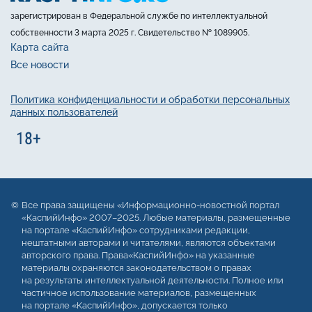
зарегистрирован в Федеральной службе по интеллектуальной
собственности 3 марта 2025 г. Свидетельство № 1089905.
Карта сайта
Все новости
Политика конфиденциальности и обработки персональных
данных пользователей
Все права защищены «Информационно-новостной портал
«КаспийИнфо» 2007–2025. Любые материалы, размещенные
на портале «КаспийИнфо» сотрудниками редакции,
нештатными авторами и читателями, являются объектами
авторского права. Права«КаспийИнфо» на указанные
материалы охраняются законодательством о правах
на результаты интеллектуальной деятельности. Полное или
частичное использование материалов, размещенных
на портале «КаспийИнфо», допускается только