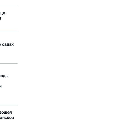
аще
н
х садах
моды
и
дошел
ханской