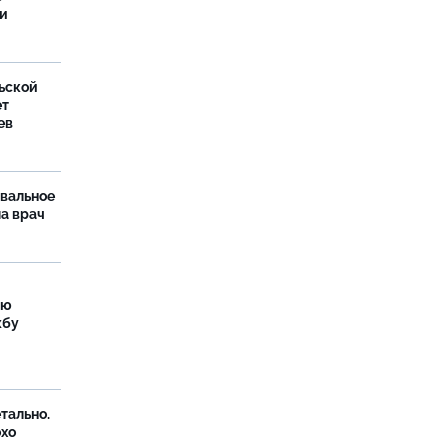
ти
ьской
ет
ев
рвальное
ла врач
ую
жбу
тально.
охо