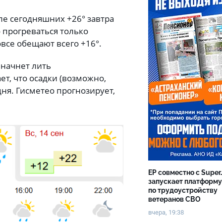
ле сегодняшних +26° завтра
 прогреваться только
овсе обещают всего +16°.
 начнет лить
т, что осадки (возможно,
дня. Гисметео прогнозирует,
ЕР совместно с Super
запускает платформу
по трудоустройству
ветеранов СВО
вчера, 19:38