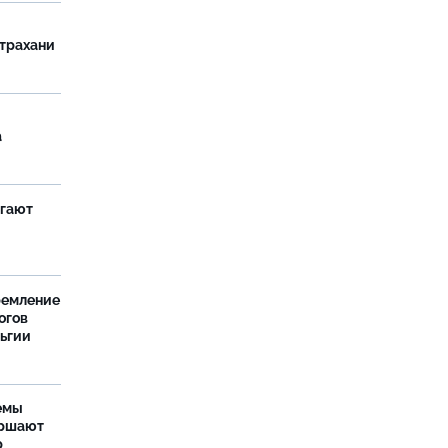
страхани
а
агают
ремление
огов
льгии
емы
ершают
р