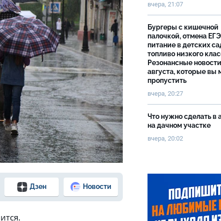
вчера, 21:07
Бургеры с кишечной
палочкой, отмена ЕГЭ
питание в детских са
топливо низкого клас
Резонансные новости
августа, которые вы 
пропустить
вчера, 20:27
Что нужно сделать в 
на дачном участке
вчера, 20:02
Дзен
Новости
ится.