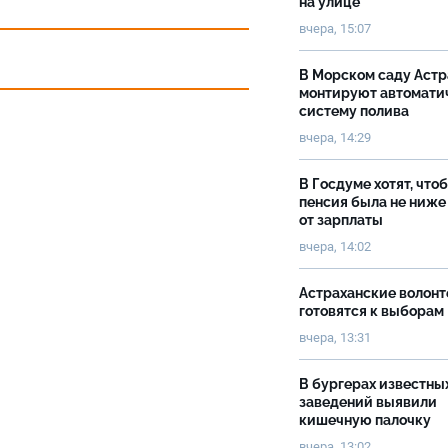
на улице
вчера, 15:07
В Морском саду Астр
монтируют автомати
систему полива
вчера, 14:29
В Госдуме хотят, что
пенсия была не ниже
от зарплаты
вчера, 14:02
Астраханские волон
готовятся к выборам
вчера, 13:31
В бургерах известны
заведений выявили
кишечную палочку
вчера, 13:02