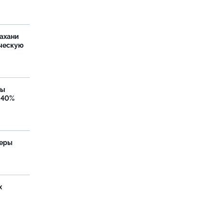
ахани
ческую
бы
 40%
теры
х