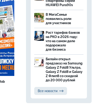
смартфоны серии
HUAWEI Pura90s
В МегаСемье
появились роли
для участников
Рост тарифов банков
на РКО в 2026 году:
что на самом деле
подорожало
для бизнеса
Билайн открыл
предзаказ на Samsung
Galaxy Z Fold8 Ультра,
Galaxy Z Fold8 и Galaxy
Z Флип8 со скидкой
до 20 000 рублей
Job
Все новости