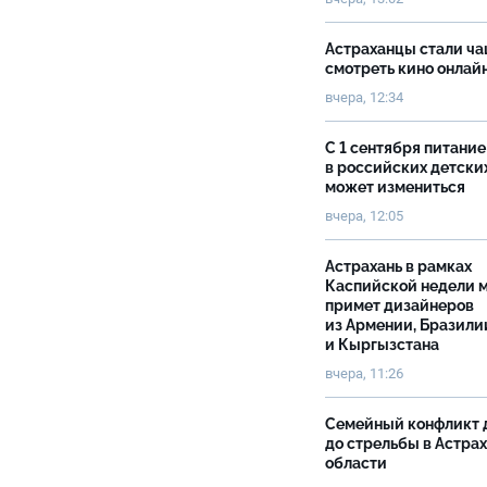
Астраханцы стали ч
смотреть кино онлай
вчера, 12:34
С 1 сентября питание
в российских детски
может измениться
вчера, 12:05
Астрахань в рамках
Каспийской недели 
примет дизайнеров
из Армении, Бразили
и Кыргызстана
вчера, 11:26
Семейный конфликт 
до стрельбы в Астра
области