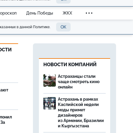
Гороскоп
День Победы
ЖКХ
OK
казанных в данной Политике.
ОСТИ
НОВОСТИ КОМПАНИЙ
Астраханцы стали
чаще смотреть кино
онлайн
щают
Астрахань в рамках
Каспийской недели
моды примет
дизайнеров
олонил
из Армении, Бразилии
 За
и Кыргызстана