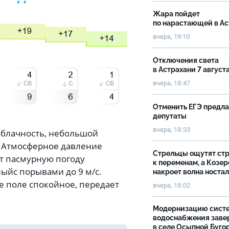
Жара пойдет
по нарастающей в А
вчера, 19:10
Отключения света
в Астрахани 7 август
вчера, 18:47
Отменить ЕГЭ предл
депутаты
вчера, 18:33
облачность, небольшой
°. Атмосферное давление
Стрельцы ощутят ст
т пасмурную погоду
к переменам, а Козер
ныйс порывами до 9 м/с.
накроет волна носта
 поле спокойное, передает
вчера, 18:02
Модернизацию сист
водоснабжения зав
в селе Осыпной Буго