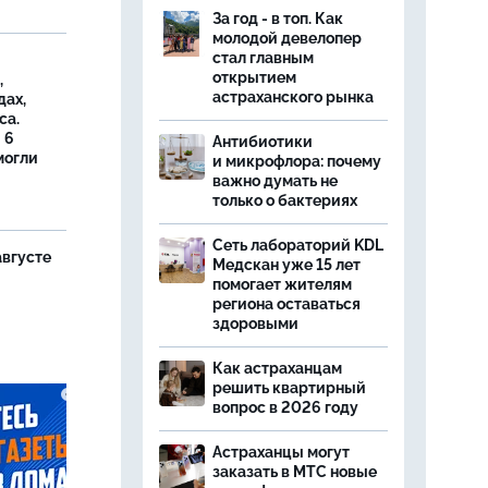
За год - в топ. Как
молодой девелопер
стал главным
открытием
,
астраханского рынка
дах,
са.
 6
Антибиотики
могли
и микрофлора: почему
важно думать не
только о бактериях
Сеть лабораторий KDL
августе
Медскан уже 15 лет
помогает жителям
региона оставаться
здоровыми
Как астраханцам
решить квартирный
вопрос в 2026 году
Астраханцы могут
заказать в МТС новые