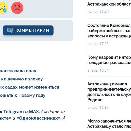
Астраханской облас
вчера, 17:40
Состояние Комсомол
КОММЕНТАРИИ
набережной вызыва
вопросы у астраханц
вчера, 17:03
Кому навредит инте
голодание, рассказа
 рассказала врач
вчера, 16:04
и кишечную палочку
Астраханец сменил
ких садах может измениться
предпринимательск
деятельность на слу
рожать к Новому году
Родине
вчера, 15:30
 в
Telegram
и
MAX
.
Cледите за
акте»
и
«Одноклассниках»
. А
Могло закончиться ле
Астраханцу стало пл