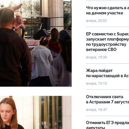
Что нужно сделать в 
на дачном участке
вчера, 20:02
ЕР совместно с Super
запускает платформу
по трудоустройству
ветеранов СВО
вчера, 19:38
Жара пойдет
по нарастающей в А
вчера, 19:10
Отключения света
в Астрахани 7 август
вчера, 18:47
Отменить ЕГЭ предл
депутаты