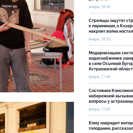
вчера, 18:33
Стрельцы ощутят ст
к переменам, а Козер
накроет волна носта
вчера, 18:02
Модернизацию сист
водоснабжения зав
в селе Осыпной Буго
Астраханской облас
вчера, 17:40
Состояние Комсомол
набережной вызыва
вопросы у астраханц
вчера, 17:03
Кому навредит инте
голодание, рассказа