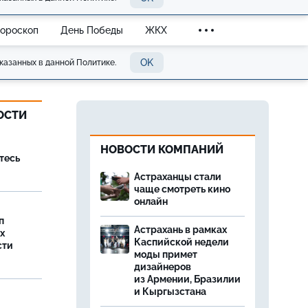
Гороскоп
День Победы
ЖКХ
OK
казанных в данной Политике.
ОСТИ
НОВОСТИ КОМПАНИЙ
тесь
Астраханцы стали
чаще смотреть кино
онлайн
п
Астрахань в рамках
х
Каспийской недели
сти
моды примет
дизайнеров
из Армении, Бразилии
и Кыргызстана