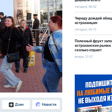
дешевле всего
сегодня, 08:02
Череду дождей обе
астраханцам
сегодня, 06:15
Полезный фрукт зап
астраханские рынки.
сколько отдают
вчера, 21:07
Дзен
Новости