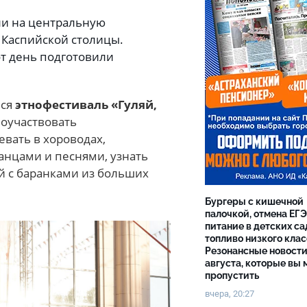
ли на центральную
 Каспийской столицы.
от день подготовили
лся
этнофестиваль «Гуляй,
поучаствовать
вать в хороводах,
анцами и песнями, узнать
й с баранками из больших
Бургеры с кишечной
палочкой, отмена ЕГЭ
питание в детских са
топливо низкого клас
Резонансные новости
августа, которые вы 
пропустить
вчера, 20:27