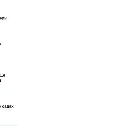
теры
х
аще
н
х садах