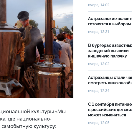
вчера, 14:02
Астраханские волон
готовятся к выборам
вчера, 13:31
В бургерах известны
заведений выявили
кишечную палочку
вчера, 13:02
Астраханцы стали ч
смотреть кино онлай
вчера, 12:34
С 1 сентября питание
в российских детски
национальной культуры «Мы —
может измениться
ка, где национально-
вчера, 12:05
 самобытную культуру: