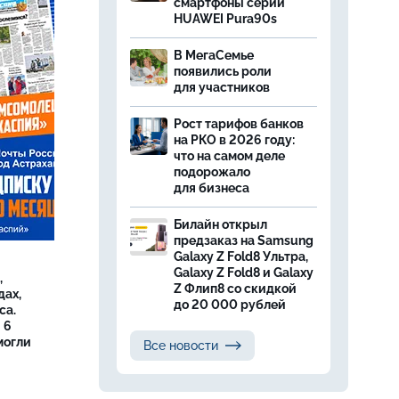
смартфоны серии
HUAWEI Pura90s
В МегаСемье
появились роли
для участников
Рост тарифов банков
на РКО в 2026 году:
что на самом деле
подорожало
для бизнеса
Билайн открыл
предзаказ на Samsung
Galaxy Z Fold8 Ультра,
Galaxy Z Fold8 и Galaxy
,
Z Флип8 со скидкой
дах,
до 20 000 рублей
са.
 6
могли
Все новости