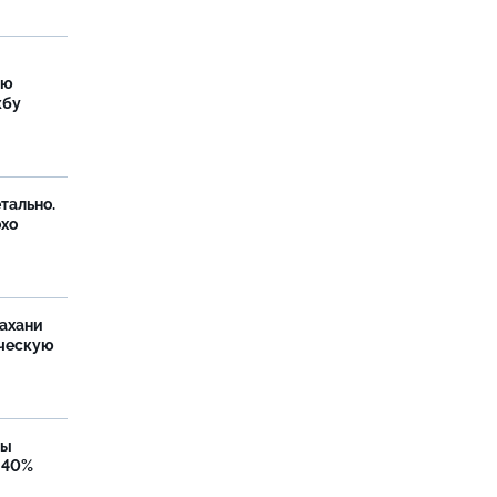
ую
жбу
тально.
охо
ахани
ческую
бы
 40%