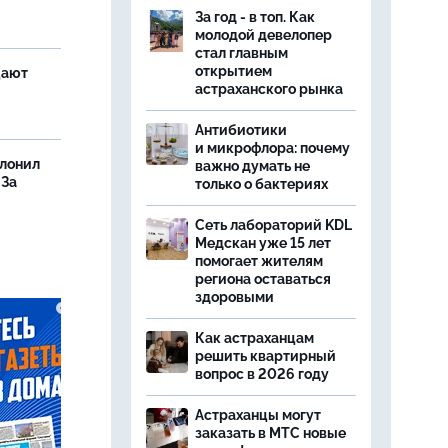
За год - в топ. Как
молодой девелопер
стал главным
открытием
щают
астраханского рынка
Антибиотики
и микрофлора: почему
олонил
важно думать не
 За
только о бактериях
Сеть лабораторий KDL
Медскан уже 15 лет
помогает жителям
региона оставаться
здоровыми
Как астраханцам
решить квартирный
вопрос в 2026 году
Астраханцы могут
заказать в МТС новые