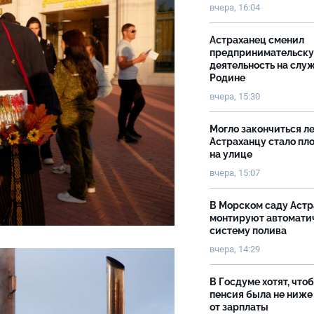
вчера, 16:04
Астраханец сменил
предпринимательск
деятельность на слу
Родине
вчера, 15:30
Могло закончиться ле
Астраханцу стало пл
на улице
вчера, 15:07
В Морском саду Астр
монтируют автомати
систему полива
вчера, 14:29
В Госдуме хотят, что
пенсия была не ниже
от зарплаты