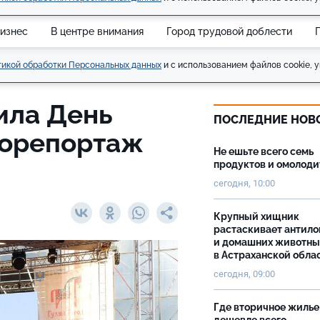
изнес
В центре внимания
Город трудовой доблести
икой обработки Персональных данных
и с использованием файлов cookie, у
ила День
ПОСЛЕДНИЕ НОВ
торепортаж
Не ешьте всего семь
продуктов и омолоди
сегодня, 10:00
Крупный хищник
растаскивает антило
и домашних животны
в Астраханской обла
сегодня, 09:00
Где вторичное жилье