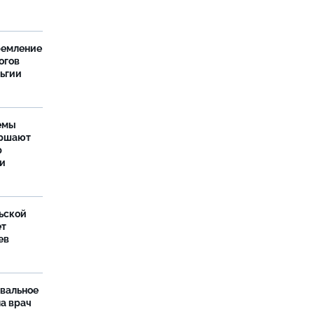
ремление
огов
льгии
емы
ершают
р
ти
ьской
ет
ев
рвальное
ла врач