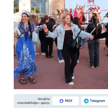
Фото: Е.Зимней.
Читайте
MAX
Telegram
«КаспийИнфо» здесь: