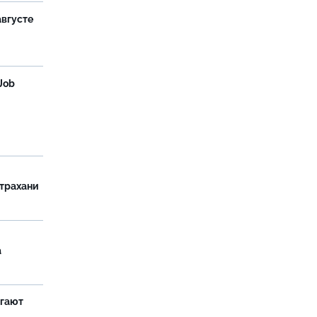
августе
Job
страхани
а
агают