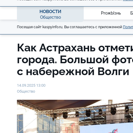
НОВОСТИ
ProжЫзнь
Б
Общество
Посещая сайт kaspyinfo.ru, Вы соглашаетесь с приложенной
Полит
Как Астрахань отмет
города. Большой фо
с набережной Волги
14.09.2025 13:00
Общество