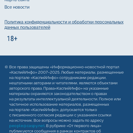
Все новости
Политика конфиденциальности и обработки персональных
данных пользователей
Все права защищены «Информационно-новостной портал
«КаспийИнфо» 2007–2025. Любые материалы, размещенные
на портале «КаспийИнфо» сотрудниками редакции,
нештатными авторами и читателями, являются объектами
авторского права. Права«КаспийИнфо» на указанные
материалы охраняются законодательством о правах
на результаты интеллектуальной деятельности. Полное или
частичное использование материалов, размещенных
на портале «КаспийИнфо», допускается только
с письменного согласия редакции с указанием ссылки
на источник. Все вопросы можно задать по адресу
people@caspy.net
. В рубрике «От первого лица»
публикуются сообщения в рамках контрактов об