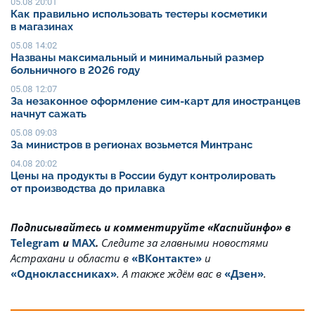
05.08 20:01
Как правильно использовать тестеры косметики
в магазинах
05.08 14:02
Названы максимальный и минимальный размер
больничного в 2026 году
05.08 12:07
За незаконное оформление сим-карт для иностранцев
начнут сажать
05.08 09:03
За министров в регионах возьмется Минтранс
04.08 20:02
Цены на продукты в России будут контролировать
от производства до прилавка
Подписывайтесь и комментируйте «Каспийинфо» в
Telegram
и
MAX
.
Cледите за главными новостями
Астрахани и области в
«ВКонтакте»
и
«Одноклассниках»
. А также ждём вас в
«Дзен»
.