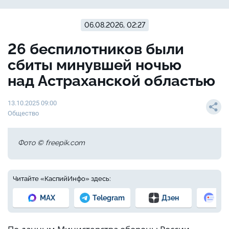
06.08.2026, 02:27
26 беспилотников были
сбиты минувшей ночью
над Астраханской областью
13.10.2025 09:00
Общество
Фото © freepik.com
Читайте «КаспийИнфо» здесь:
MAX
Telegram
Дзен
Но