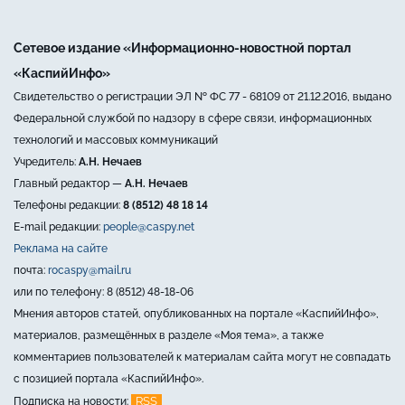
Сетевое издание «Информационно-новостной портал
«КаспийИнфо»
Свидетельство о регистрации ЭЛ № ФС 77 - 68109 от 21.12.2016, выдано
Федеральной службой по надзору в сфере связи, информационных
технологий и массовых коммуникаций
Учредитель:
А.Н. Нечаев
Главный редактор —
А.Н. Нечаев
Телефоны редакции:
8 (8512) 48 18 14
E-mail редакции:
people@caspy.net
Реклама на сайте
почта:
rocaspy@mail.ru
или по телефону: 8 (8512) 48-18-06
Мнения авторов статей, опубликованных на портале «КаспийИнфо»,
материалов, размещённых в разделе «Моя тема», а также
комментариев пользователей к материалам сайта могут не совпадать
с позицией портала «КаспийИнфо».
RSS
Подписка на новости: