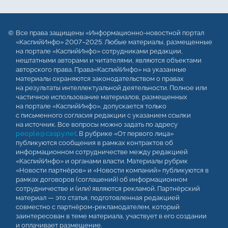
Все права защищены «Информационно-новостной портал
«КаспийИнфо» 2007–2025. Любые материалы, размещенные
на портале «КаспийИнфо» сотрудниками редакции,
нештатными авторами и читателями, являются объектами
авторского права. Права«КаспийИнфо» на указанные
материалы охраняются законодательством о правах
на результаты интеллектуальной деятельности. Полное или
частичное использование материалов, размещенных
на портале «КаспийИнфо», допускается только
с письменного согласия редакции с указанием ссылки
на источник. Все вопросы можно задать по адресу
people@caspy.net
. В рубрике «От первого лица»
публикуются сообщения в рамках контрактов об
информационном сотрудничестве между редакцией
«КаспийИнфо» и органами власти. Материалы рубрик
«Новости партнёров» и «Новости компаний» публикуются в
рамках договоров (соглашений) об информационном
сотрудничестве и (или) являются рекламой. Партнёрский
материал — это статья, подготовленная редакцией
совместно с партнёром-рекламодателем, который
заинтересован в теме материала, участвует в его создании
и оплачивает размещение.