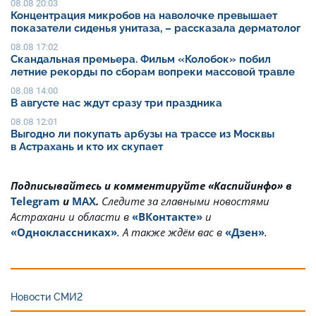
08.08 20:03
Концентрация микробов на наволочке превышает
показатели сиденья унитаза, – рассказала дерматолог
08.08 17:02
Скандальная премьера. Фильм «Колобок» побил
летние рекорды по сборам вопреки массовой травле
08.08 14:00
В августе нас ждут сразу три праздника
08.08 12:01
Выгодно ли покупать арбузы на трассе из Москвы
в Астрахань и кто их скупает
Подписывайтесь и комментируйте «Каспийинфо» в
Telegram
и
MAX
.
Cледите за главными новостями
Астрахани и области в
«ВКонтакте»
и
«Одноклассниках»
. А также ждём вас в
«Дзен»
.
Новости СМИ2