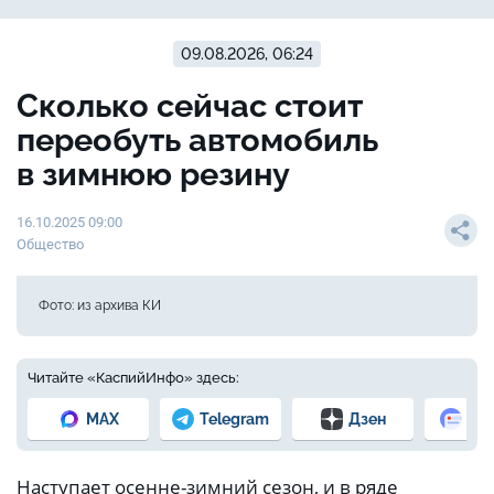
09.08.2026, 06:24
Сколько сейчас стоит
переобуть автомобиль
в зимнюю резину
16.10.2025 09:00
Общество
Фото: из архива КИ
Читайте «КаспийИнфо» здесь:
MAX
Telegram
Дзен
Но
Наступает осенне-зимний сезон, и в ряде