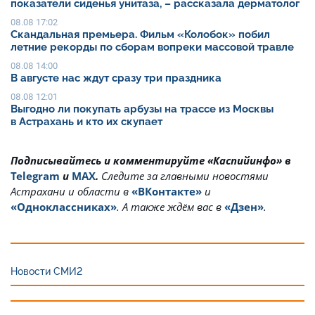
показатели сиденья унитаза, – рассказала дерматолог
08.08 17:02
Скандальная премьера. Фильм «Колобок» побил
летние рекорды по сборам вопреки массовой травле
08.08 14:00
В августе нас ждут сразу три праздника
08.08 12:01
Выгодно ли покупать арбузы на трассе из Москвы
в Астрахань и кто их скупает
Подписывайтесь и комментируйте «Каспийинфо» в
Telegram
и
MAX
.
Cледите за главными новостями
Астрахани и области в
«ВКонтакте»
и
«Одноклассниках»
. А также ждём вас в
«Дзен»
.
Новости СМИ2