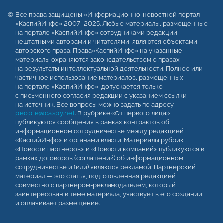
Все права защищены «Информационно-новостной портал
«КаспийИнфо» 2007–2025. Любые материалы, размещенные
на портале «КаспийИнфо» сотрудниками редакции,
нештатными авторами и читателями, являются объектами
авторского права. Права«КаспийИнфо» на указанные
материалы охраняются законодательством о правах
на результаты интеллектуальной деятельности. Полное или
частичное использование материалов, размещенных
на портале «КаспийИнфо», допускается только
с письменного согласия редакции с указанием ссылки
на источник. Все вопросы можно задать по адресу
people@caspy.net
. В рубрике «От первого лица»
публикуются сообщения в рамках контрактов об
информационном сотрудничестве между редакцией
«КаспийИнфо» и органами власти. Материалы рубрик
«Новости партнёров» и «Новости компаний» публикуются в
рамках договоров (соглашений) об информационном
сотрудничестве и (или) являются рекламой. Партнёрский
материал — это статья, подготовленная редакцией
совместно с партнёром-рекламодателем, который
заинтересован в теме материала, участвует в его создании
и оплачивает размещение.