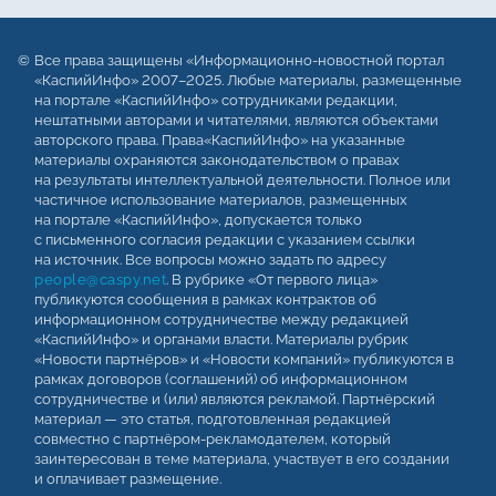
Все права защищены «Информационно-новостной портал
«КаспийИнфо» 2007–2025. Любые материалы, размещенные
на портале «КаспийИнфо» сотрудниками редакции,
нештатными авторами и читателями, являются объектами
авторского права. Права«КаспийИнфо» на указанные
материалы охраняются законодательством о правах
на результаты интеллектуальной деятельности. Полное или
частичное использование материалов, размещенных
на портале «КаспийИнфо», допускается только
с письменного согласия редакции с указанием ссылки
на источник. Все вопросы можно задать по адресу
people@caspy.net
. В рубрике «От первого лица»
публикуются сообщения в рамках контрактов об
информационном сотрудничестве между редакцией
«КаспийИнфо» и органами власти. Материалы рубрик
«Новости партнёров» и «Новости компаний» публикуются в
рамках договоров (соглашений) об информационном
сотрудничестве и (или) являются рекламой. Партнёрский
материал — это статья, подготовленная редакцией
совместно с партнёром-рекламодателем, который
заинтересован в теме материала, участвует в его создании
и оплачивает размещение.