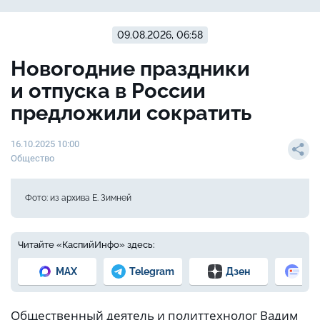
09.08.2026, 06:58
Новогодние праздники
и отпуска в России
предложили сократить
16.10.2025 10:00
Общество
Фото: из архива Е. Зимней
Читайте «КаспийИнфо» здесь:
MAX
Telegram
Дзен
Но
Общественный деятель и политтехнолог Вадим