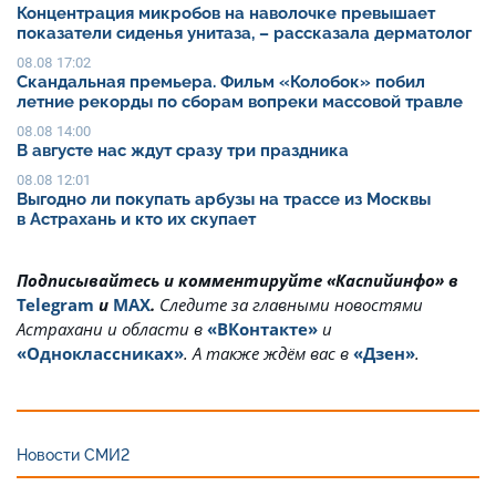
Концентрация микробов на наволочке превышает
показатели сиденья унитаза, – рассказала дерматолог
08.08 17:02
Скандальная премьера. Фильм «Колобок» побил
летние рекорды по сборам вопреки массовой травле
08.08 14:00
В августе нас ждут сразу три праздника
08.08 12:01
Выгодно ли покупать арбузы на трассе из Москвы
в Астрахань и кто их скупает
Подписывайтесь и комментируйте «Каспийинфо» в
Telegram
и
MAX
.
Cледите за главными новостями
Астрахани и области в
«ВКонтакте»
и
«Одноклассниках»
. А также ждём вас в
«Дзен»
.
Новости СМИ2