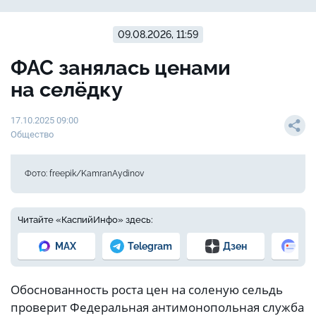
09.08.2026, 11:59
ФАС занялась ценами
на селёдку
17.10.2025 09:00
Общество
Фото: freepik/KamranAydinov
Читайте «КаспийИнфо» здесь:
MAX
Telegram
Дзен
Но
Обоснованность роста цен на соленую сельдь
проверит Федеральная антимонопольная служба