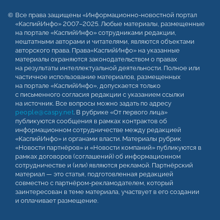
Все права защищены «Информационно-новостной портал
«КаспийИнфо» 2007–2025. Любые материалы, размещенные
на портале «КаспийИнфо» сотрудниками редакции,
нештатными авторами и читателями, являются объектами
авторского права. Права«КаспийИнфо» на указанные
материалы охраняются законодательством о правах
на результаты интеллектуальной деятельности. Полное или
частичное использование материалов, размещенных
на портале «КаспийИнфо», допускается только
с письменного согласия редакции с указанием ссылки
на источник. Все вопросы можно задать по адресу
people@caspy.net
. В рубрике «От первого лица»
публикуются сообщения в рамках контрактов об
информационном сотрудничестве между редакцией
«КаспийИнфо» и органами власти. Материалы рубрик
«Новости партнёров» и «Новости компаний» публикуются в
рамках договоров (соглашений) об информационном
сотрудничестве и (или) являются рекламой. Партнёрский
материал — это статья, подготовленная редакцией
совместно с партнёром-рекламодателем, который
заинтересован в теме материала, участвует в его создании
и оплачивает размещение.