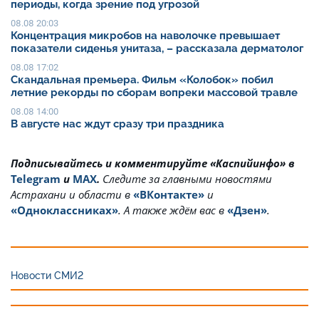
периоды, когда зрение под угрозой
08.08 20:03
Концентрация микробов на наволочке превышает
показатели сиденья унитаза, – рассказала дерматолог
08.08 17:02
Скандальная премьера. Фильм «Колобок» побил
летние рекорды по сборам вопреки массовой травле
08.08 14:00
В августе нас ждут сразу три праздника
Подписывайтесь и комментируйте «Каспийинфо» в
Telegram
и
MAX
.
Cледите за главными новостями
Астрахани и области в
«ВКонтакте»
и
«Одноклассниках»
. А также ждём вас в
«Дзен»
.
Новости СМИ2