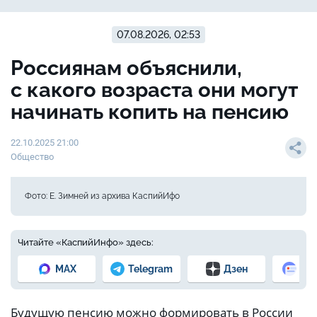
07.08.2026, 02:53
Россиянам объяснили,
с какого возраста они могут
начинать копить на пенсию
22.10.2025 21:00
Общество
Фото: Е. Зимней из архива КаспийИфо
Читайте «КаспийИнфо» здесь:
MAX
Telegram
Дзен
Но
Будущую пенсию можно формировать в России