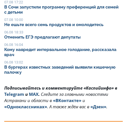
07.08 17:22
В Сочи запустили программу преференций для семей
с детьми
07.08 10:00
Не ешьте всего семь продуктов и омолодитесь
06.08 18:33
Отменить ЕГЭ предлагают депутаты
06.08 16:04
Кому навредит интервальное голодание, рассказала
врач
06.08 13:02
В бургерах известных заведений выявили кишечную
палочку
Подписывайтесь и комментируйте «Каспийинфо» в
Telegram
и
MAX
.
Cледите за главными новостями
Астрахани и области в
«ВКонтакте»
и
«Одноклассниках»
. А также ждём вас в
«Дзен»
.