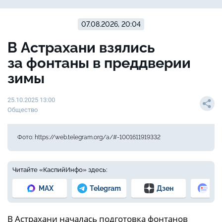
07.08.2026, 20:04
В Астрахани взялись
за фонтаны в преддверии
зимы
25.10.2025 13:00
Общество
Фото: https://web.telegram.org/a/#-1001611919332
Читайте «КаспийИнфо» здесь:
MAX
Telegram
Дзен
Но
В Астрахани началась подготовка фонтанов