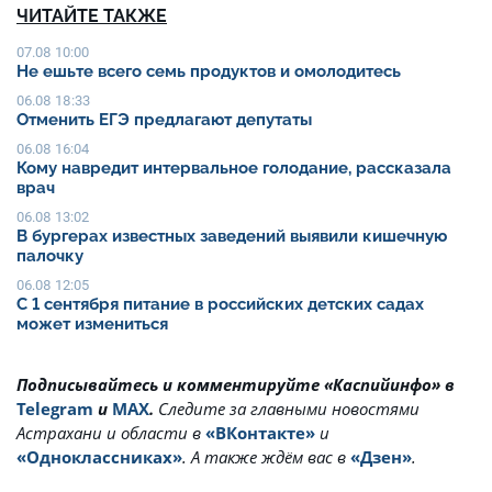
ЧИТАЙТЕ ТАКЖЕ
07.08 10:00
Не ешьте всего семь продуктов и омолодитесь
06.08 18:33
Отменить ЕГЭ предлагают депутаты
06.08 16:04
Кому навредит интервальное голодание, рассказала
врач
06.08 13:02
В бургерах известных заведений выявили кишечную
палочку
06.08 12:05
С 1 сентября питание в российских детских садах
может измениться
Подписывайтесь и комментируйте «Каспийинфо» в
Telegram
и
MAX
.
Cледите за главными новостями
Астрахани и области в
«ВКонтакте»
и
«Одноклассниках»
. А также ждём вас в
«Дзен»
.