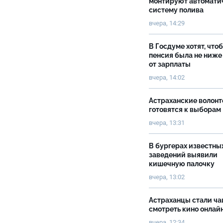
монтируют автомати
систему полива
вчера, 14:29
В Госдуме хотят, что
пенсия была не ниже
от зарплаты
вчера, 14:02
Астраханские волон
готовятся к выборам
вчера, 13:31
В бургерах известны
заведений выявили
кишечную палочку
вчера, 13:02
Астраханцы стали ч
смотреть кино онлай
вчера, 12:34