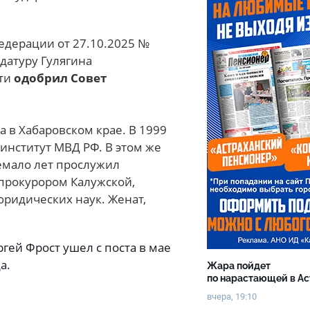
едерации от 27.10.2025 №
датуру Гулягина
сти
одобрил Совет
а в Хабаровском крае. В 1999
институт МВД РФ. В этом же
Немало лет прослужил
 прокурором Калужской,
юридических наук. Женат,
гей Фрост ушел с поста в мае
да.
Жара пойдет
по нарастающей в А
вчера, 19:10