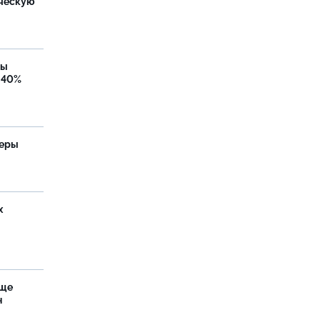
ческую
бы
 40%
теры
х
аще
н