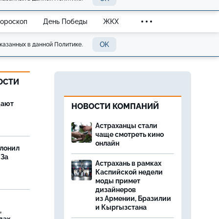
Гороскоп
День Победы
ЖКХ
OK
казанных в данной Политике.
ОСТИ
щают
НОВОСТИ КОМПАНИЙ
Астраханцы стали
чаще смотреть кино
онлайн
олонил
 За
Астрахань в рамках
Каспийской недели
моды примет
дизайнеров
из Армении, Бразилии
и Кыргызстана
,