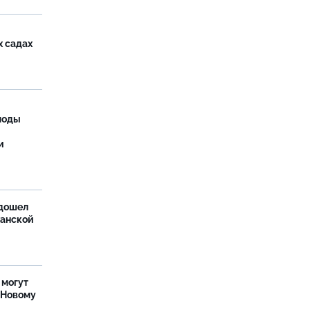
х садах
моды
и
дошел
ханской
 могут
 Новому