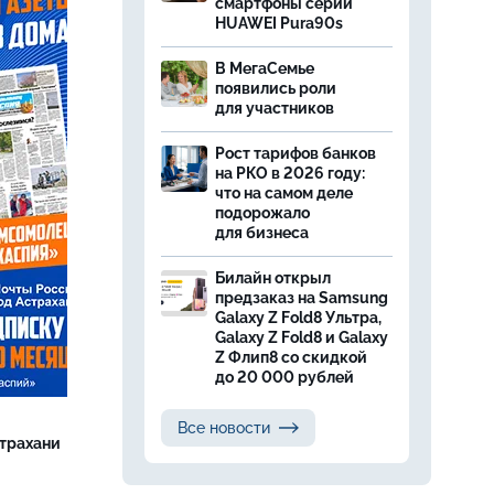
смартфоны серии
HUAWEI Pura90s
В МегаСемье
появились роли
для участников
Рост тарифов банков
на РКО в 2026 году:
что на самом деле
подорожало
для бизнеса
Билайн открыл
предзаказ на Samsung
Galaxy Z Fold8 Ультра,
Galaxy Z Fold8 и Galaxy
Z Флип8 со скидкой
до 20 000 рублей
Все новости
страхани