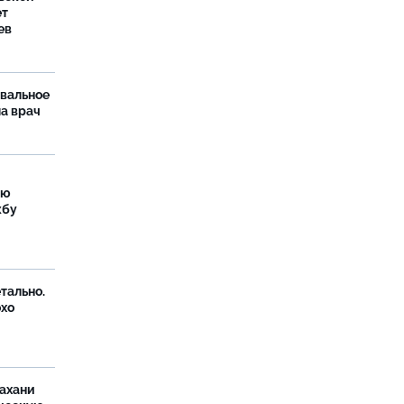
ет
ев
рвальное
ла врач
ую
жбу
тально.
охо
ахани