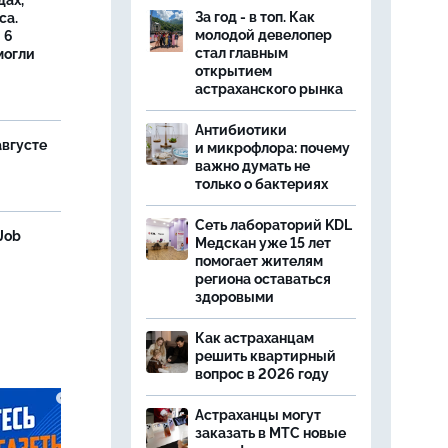
дах,
За год - в топ. Как
са.
молодой девелопер
 6
стал главным
могли
открытием
астраханского рынка
Антибиотики
августе
и микрофлора: почему
важно думать не
только о бактериях
Сеть лабораторий KDL
Job
Медскан уже 15 лет
помогает жителям
региона оставаться
здоровыми
Как астраханцам
решить квартирный
вопрос в 2026 году
Астраханцы могут
заказать в МТС новые