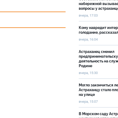
набережной вызыва
вопросы у астраханц
вчера, 17:03
Кому навредит инте
голодание, рассказа
вчера, 16:04
Астраханец сменил
предпринимательск
деятельность на слу
Родине
вчера, 15:30
Могло закончиться ле
Астраханцу стало пл
на улице
вчера, 15:07
В Морском саду Астр