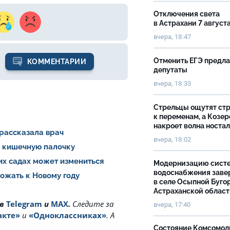
Отключения света
в Астрахани 7 август
вчера, 18:47
Отменить ЕГЭ предл
КОММЕНТАРИИ
депутаты
вчера, 18:33
Стрельцы ощутят ст
к переменам, а Козер
накроет волна носта
 рассказала врач
вчера, 18:02
и кишечную палочку
ких садах может измениться
Модернизацию сист
водоснабжения зав
рожать к Новому году
в селе Осыпной Буго
Астраханской облас
 в
Telegram
и
MAX
.
Cледите за
вчера, 17:40
акте»
и
«Одноклассниках»
. А
Состояние Комсомол