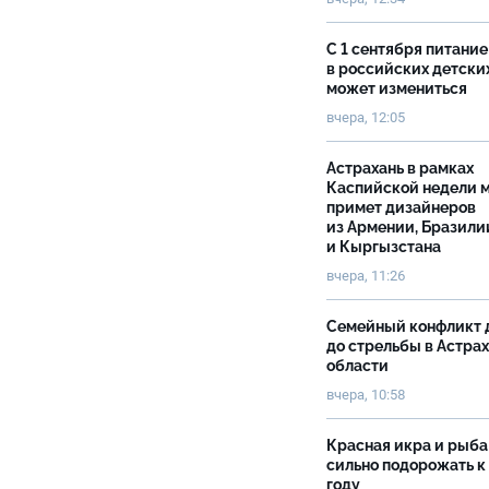
С 1 сентября питание
в российских детски
может измениться
вчера, 12:05
Астрахань в рамках
Каспийской недели 
примет дизайнеров
из Армении, Бразили
и Кыргызстана
вчера, 11:26
Семейный конфликт 
до стрельбы в Астра
области
вчера, 10:58
Красная икра и рыба
сильно подорожать к
году