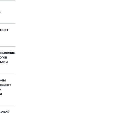
а
агают
ремление
огов
льгии
емы
ершают
р
ти
ьской