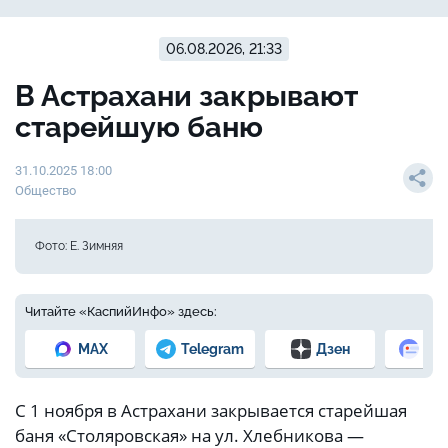
06.08.2026, 21:33
В Астрахани закрывают
старейшую баню
31.10.2025 18:00
Общество
Фото: Е. Зимняя
Читайте «КаспийИнфо» здесь:
MAX
Telegram
Дзен
Но
С 1 ноября в Астрахани закрывается старейшая
баня «Столяровская» на ул. Хлебникова —