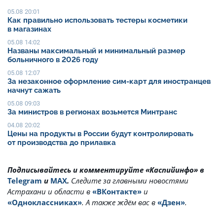
05.08 20:01
Как правильно использовать тестеры косметики
в магазинах
05.08 14:02
Названы максимальный и минимальный размер
больничного в 2026 году
05.08 12:07
За незаконное оформление сим-карт для иностранцев
начнут сажать
05.08 09:03
За министров в регионах возьмется Минтранс
04.08 20:02
Цены на продукты в России будут контролировать
от производства до прилавка
Подписывайтесь и комментируйте «Каспийинфо» в
Telegram
и
MAX
.
Cледите за главными новостями
Астрахани и области в
«ВКонтакте»
и
«Одноклассниках»
. А также ждём вас в
«Дзен»
.