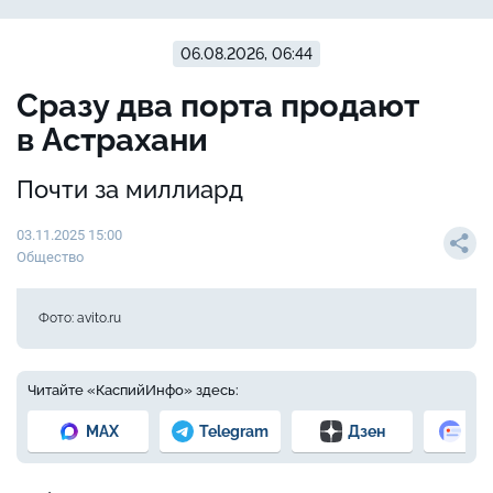
06.08.2026, 06:44
Сразу два порта продают
в Астрахани
Почти за миллиард
03.11.2025 15:00
Общество
Фото: avito.ru
Читайте «КаспийИнфо» здесь:
MAX
Telegram
Дзен
Но