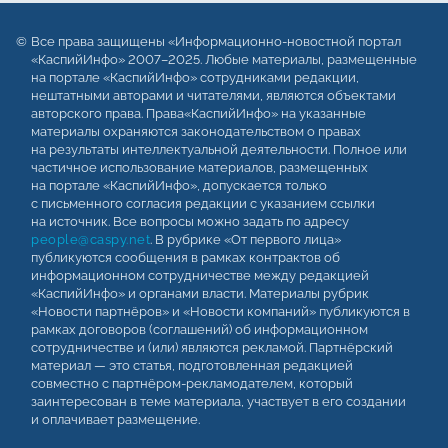
Все права защищены «Информационно-новостной портал
«КаспийИнфо» 2007–2025. Любые материалы, размещенные
на портале «КаспийИнфо» сотрудниками редакции,
нештатными авторами и читателями, являются объектами
авторского права. Права«КаспийИнфо» на указанные
материалы охраняются законодательством о правах
на результаты интеллектуальной деятельности. Полное или
частичное использование материалов, размещенных
на портале «КаспийИнфо», допускается только
с письменного согласия редакции с указанием ссылки
на источник. Все вопросы можно задать по адресу
people@caspy.net
. В рубрике «От первого лица»
публикуются сообщения в рамках контрактов об
информационном сотрудничестве между редакцией
«КаспийИнфо» и органами власти. Материалы рубрик
«Новости партнёров» и «Новости компаний» публикуются в
рамках договоров (соглашений) об информационном
сотрудничестве и (или) являются рекламой. Партнёрский
материал — это статья, подготовленная редакцией
совместно с партнёром-рекламодателем, который
заинтересован в теме материала, участвует в его создании
и оплачивает размещение.