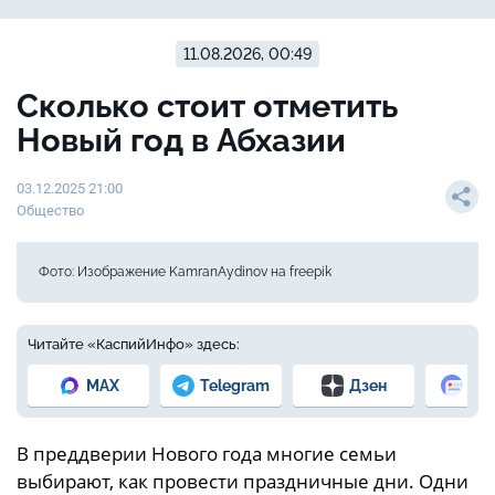
11.08.2026, 00:49
Сколько стоит отметить
Новый год в Абхазии
03.12.2025 21:00
Общество
Фото: Изображение KamranAydinov на freepik
Читайте «КаспийИнфо» здесь:
MAX
Telegram
Дзен
Но
В преддверии Нового года многие семьи
выбирают, как провести праздничные дни. Одни