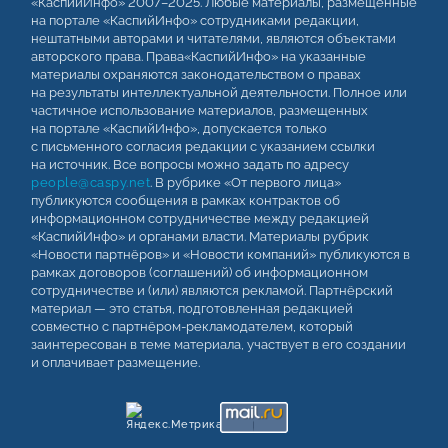
«КаспийИнфо» 2007–2025. Любые материалы, размещенные
на портале «КаспийИнфо» сотрудниками редакции,
нештатными авторами и читателями, являются объектами
авторского права. Права«КаспийИнфо» на указанные
материалы охраняются законодательством о правах
на результаты интеллектуальной деятельности. Полное или
частичное использование материалов, размещенных
на портале «КаспийИнфо», допускается только
с письменного согласия редакции с указанием ссылки
на источник. Все вопросы можно задать по адресу
people@caspy.net
. В рубрике «От первого лица»
публикуются сообщения в рамках контрактов об
информационном сотрудничестве между редакцией
«КаспийИнфо» и органами власти. Материалы рубрик
«Новости партнёров» и «Новости компаний» публикуются в
рамках договоров (соглашений) об информационном
сотрудничестве и (или) являются рекламой. Партнёрский
материал — это статья, подготовленная редакцией
совместно с партнёром-рекламодателем, который
заинтересован в теме материала, участвует в его создании
и оплачивает размещение.