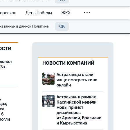
Гороскоп
День Победы
ЖКХ
OK
казанных в данной Политике.
ОСТИ
олонил
НОВОСТИ КОМПАНИЙ
 За
Астраханцы стали
чаще смотреть кино
онлайн
Астрахань в рамках
,
Каспийской недели
дах,
моды примет
са.
дизайнеров
 6
из Армении, Бразилии
могли
и Кыргызстана