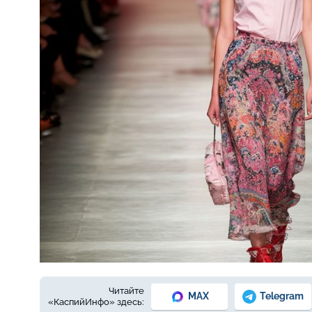
Принт, как на шелковом платке
Читайте
MAX
Telegram
«КаспийИнфо» здесь: