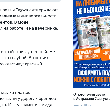
ness и Tagwalk утверждают:
мализма и универсальности.
ентов. В моде
 на работе, и на вечеринке,
-желтый, приглушенный. Не
есно-голубой. В-третьих,
о классику: красный
 майка-платье.
Отключения света
о найти у дорогих брендов
в Астрахани 7 август
но. И с туфлями, и с мидл-
вчера, 18:47