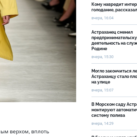
Кому навредит инте
голодание, рассказа
вчера, 16:04
Астраханец сменил
предпринимательск
деятельность на слу
Родине
вчера, 15:30
Могло закончиться ле
Астраханцу стало пл
на улице
вчера, 15:07
В Морском саду Астр
монтируют автомати
систему полива
вчера, 14:29
ным верхом, вплоть