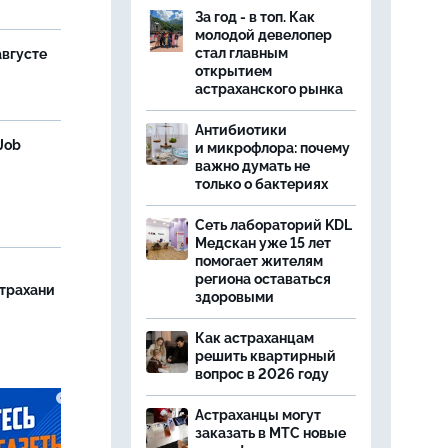
За год - в топ. Как
молодой девелопер
стал главным
августе
открытием
астраханского рынка
Антибиотики
Job
и микрофлора: почему
важно думать не
только о бактериях
Сеть лабораторий KDL
Медскан уже 15 лет
помогает жителям
региона оставаться
страхани
здоровыми
Как астраханцам
решить квартирный
вопрос в 2026 году
Астраханцы могут
заказать в МТС новые