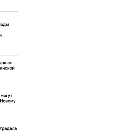
моды
и
дошел
ханской
 могут
 Новому
страдала