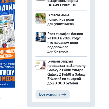
смартфоны серии
HUAWEI Pura90s
В МегаСемье
появились роли
для участников
Рост тарифов банков
на РКО в 2026 году:
что на самом деле
подорожало
для бизнеса
Билайн открыл
предзаказ на Samsung
Galaxy Z Fold8 Ультра,
Galaxy Z Fold8 и Galaxy
Z Флип8 со скидкой
до 20 000 рублей
Все новости
а