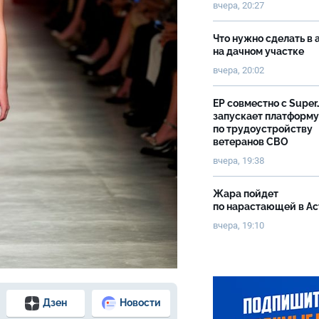
вчера, 20:27
Что нужно сделать в 
на дачном участке
вчера, 20:02
ЕР совместно с Super
запускает платформу
по трудоустройству
ветеранов СВО
вчера, 19:38
Жара пойдет
по нарастающей в А
вчера, 19:10
Дзен
Новости