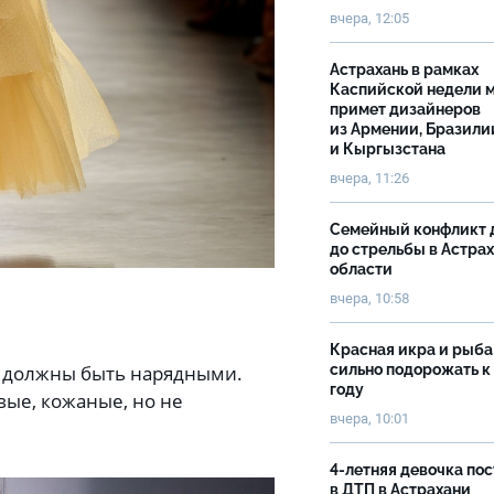
вчера, 12:05
Астрахань в рамках
Каспийской недели 
примет дизайнеров
из Армении, Бразили
и Кыргызстана
вчера, 11:26
Семейный конфликт 
до стрельбы в Астра
области
вчера, 10:58
Красная икра и рыба
ы должны быть нарядными.
сильно подорожать к
году
ые, кожаные, но не
вчера, 10:01
4-летняя девочка по
в ДТП в Астрахани