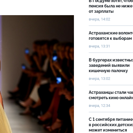
В Госдуме хотят, что
пенсия была не ниже
от зарплаты
вчера, 14:02
Астраханские волон
готовятся к выборам
вчера, 13:31
В бургерах известны
заведений выявили
кишечную палочку
вчера, 13:02
Астраханцы стали ч
смотреть кино онлай
вчера, 12:34
С 1 сентября питание
в российских детски
может измениться