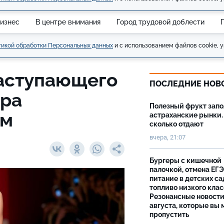
изнес
В центре внимания
Город трудовой доблести
икой обработки Персональных данных
и с использованием файлов cookie, у
аступающего
ПОСЛЕДНИЕ НОВ
ора
Полезный фрукт зап
ам
астраханские рынки.
сколько отдают
вчера, 21:07
Бургеры с кишечной
палочкой, отмена ЕГЭ
питание в детских са
топливо низкого клас
Резонансные новости
августа, которые вы 
пропустить