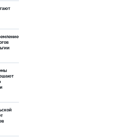
агают
ремление
огов
льгии
емы
ершают
р
ти
ьской
ет
ев