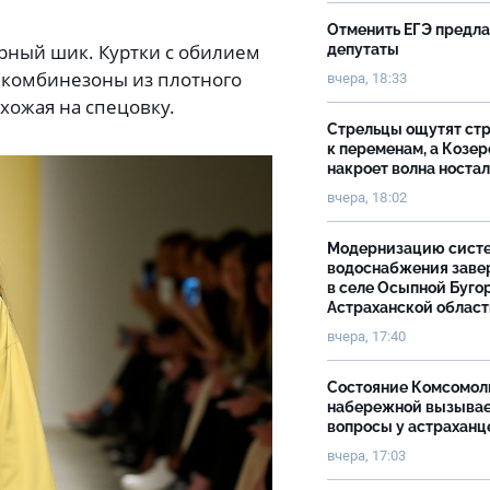
Отменить ЕГЭ предл
арный шик. Куртки с обилием
депутаты
 комбинезоны из плотного
вчера, 18:33
охожая на спецовку.
Стрельцы ощутят ст
к переменам, а Козер
накроет волна носта
вчера, 18:02
Модернизацию сист
водоснабжения зав
в селе Осыпной Буго
Астраханской облас
вчера, 17:40
Состояние Комсомол
набережной вызыва
вопросы у астраханц
вчера, 17:03