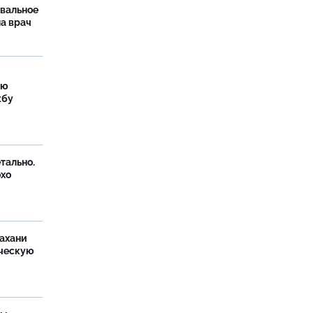
рвальное
ла врач
ую
жбу
тально.
охо
ахани
ческую