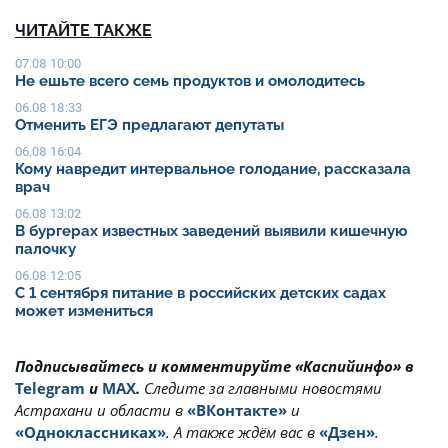
ЧИТАЙТЕ ТАКЖЕ
07.08 10:00
Не ешьте всего семь продуктов и омолодитесь
06.08 18:33
Отменить ЕГЭ предлагают депутаты
06.08 16:04
Кому навредит интервальное голодание, рассказала
врач
06.08 13:02
В бургерах известных заведений выявили кишечную
палочку
06.08 12:05
С 1 сентября питание в российских детских садах
может измениться
Подписывайтесь и комментируйте «Каспийинфо» в
Telegram
и
MAX
.
Cледите за главными новостями
Астрахани и области в
«ВКонтакте»
и
«Одноклассниках»
. А также ждём вас в
«Дзен»
.