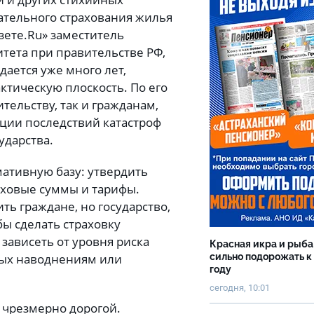
зательного страхования жилья
зете.Ru» заместитель
тета при правительстве РФ,
дается уже много лет,
актическую плоскость. По его
ельству, так и гражданам,
ции последствий катастроф
ударства.
мативную базу: утвердить
аховые суммы и тарифы.
ть граждане, но государство,
бы сделать страховку
зависеть от уровня риска
Красная икра и рыба
сильно подорожать к
ных наводнениям или
году
сегодня, 10:01
ь чрезмерно дорогой.