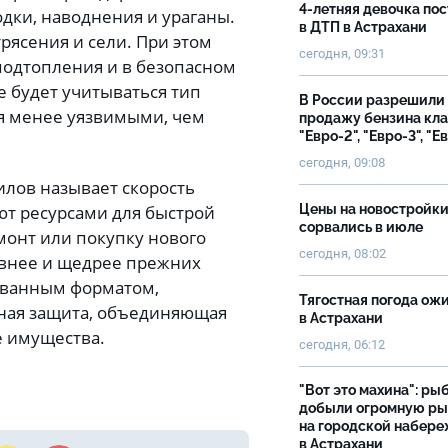
4-летняя девочка по
дки, наводнения и ураганы.
в ДТП в Астрахани
рясения и сели. При этом
сегодня, 09:31
подтопления и в безопасном
е будет учитываться тип
В России разрешили
я менее уязвимыми, чем
продажу бензина кл
"Евро-2", "Евро-3", "Е
сегодня, 09:08
лов называет скорость
ют ресурсами для быстрой
Цены на новостройк
сорвались в июле
монт или покупку нового
сегодня, 08:02
ивнее и щедрее прежних
ованным форматом,
Тягостная погода ож
ная защита, объединяющая
в Астрахани
е имущества.
сегодня, 06:12
"Вот это махина": ры
добыли огромную р
на городской набер
в Астрахани