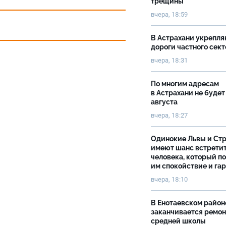
трещины
вчера, 18:59
В Астрахани укрепл
дороги частного сек
вчера, 18:31
По многим адресам
в Астрахани не будет
августа
вчера, 18:27
Одинокие Львы и Ст
имеют шанс встрети
человека, который п
им спокойствие и га
вчера, 18:10
В Енотаевском район
заканчивается ремон
средней школы