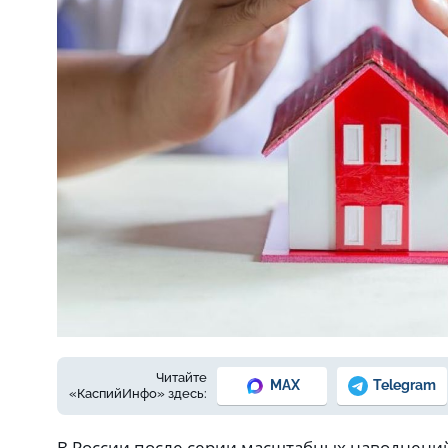
Фото © freepik.com
Читайте
MAX
Telegram
«КаспийИнфо» здесь:
В России после серии масштабных наводнений