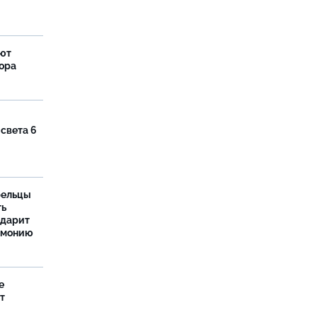
яют
тора
 света 6
рельцы
ть
одарит
рмонию
е
т