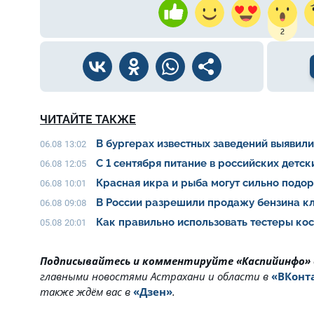
2
ЧИТАЙТЕ ТАКЖЕ
В бургерах известных заведений выявил
06.08 13:02
С 1 сентября питание в российских детс
06.08 12:05
Красная икра и рыба могут сильно подо
06.08 10:01
В России разрешили продажу бензина клас
06.08 09:08
Как правильно использовать тестеры ко
05.08 20:01
Подписывайтесь и комментируйте «Каспийинфо»
главными новостями Астрахани и области в
«ВКонт
также ждём вас в
«Дзен»
.