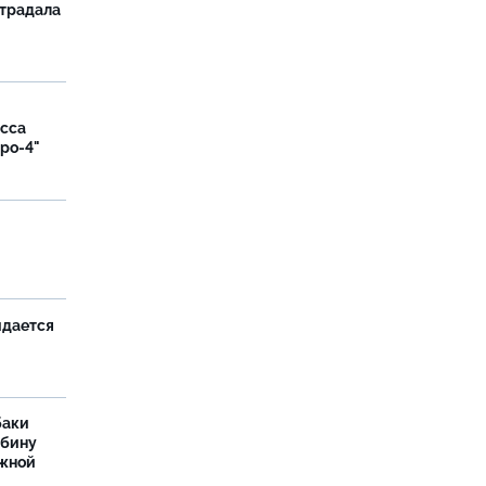
страдала
асса
вро-4"
и
идается
баки
ыбину
ежной