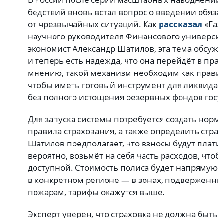
бедствий вновь встал вопрос о введении обя
от чрезвычайных ситуаций. Как
рассказал
«Га
научного руководителя Финансового универси
экономист Александр Шатилов, эта тема обсуж
и теперь есть надежда, что она перейдёт в пр
мнению, такой механизм необходим как правит
чтобы иметь готовый инструмент для ликвида
без полного истощения резервных фондов гос
Для запуска системы потребуется создать нор
правила страхования, а также определить стр
Шатилов предполагает, что взносы будут плати
вероятно, возьмёт на себя часть расходов, что
доступной. Стоимость полиса будет напрямую 
в конкретном регионе — в зонах, подвержен
пожарам, тарифы окажутся выше.
Эксперт уверен, что страховка не должна быт