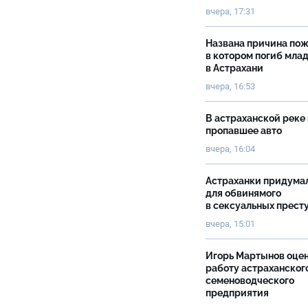
вчера, 17:31
Названа причина пож
в котором погиб мла
в Астрахани
вчера, 16:53
В астраханской реке
пропавшее авто
вчера, 16:04
Астраханки придума
для обвинямого
в сексуальных прест
вчера, 15:01
Игорь Мартынов оце
работу астраханског
семеноводческого
предприятия