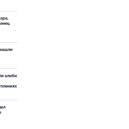
ара,
денец
 нашли
ли алиби
уплениях
нил
о