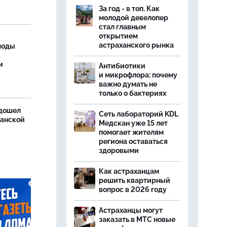
За год - в топ. Как
молодой девелопер
стал главным
открытием
астраханского рынка
моды
и
Антибиотики
и микрофлора: почему
важно думать не
только о бактериях
дошел
Сеть лабораторий KDL
ханской
Медскан уже 15 лет
помогает жителям
региона оставаться
здоровыми
Как астраханцам
решить квартирный
вопрос в 2026 году
Астраханцы могут
заказать в МТС новые