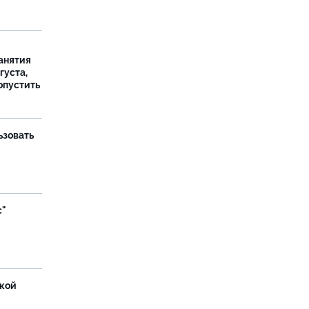
занятия
густа,
опустить
ьзовать
с"
ской