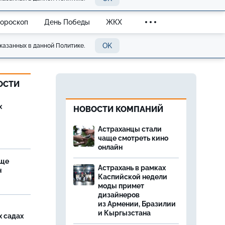
Гороскоп
День Победы
ЖКХ
OK
казанных в данной Политике.
ОСТИ
х
НОВОСТИ КОМПАНИЙ
Астраханцы стали
чаще смотреть кино
онлайн
аще
Астрахань в рамках
н
Каспийской недели
моды примет
дизайнеров
из Армении, Бразилии
и Кыргызстана
х садах