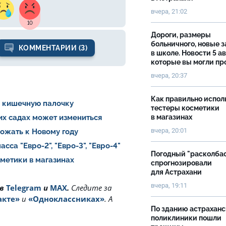
вчера, 21:02
10
Дороги, размеры
больничного, новые 
КОММЕНТАРИИ (3)
в школе. Новости 5 ав
которые вы могли пр
вчера, 20:37
Как правильно испол
и кишечную палочку
тестеры косметики
в магазинах
ких садах может измениться
вчера, 20:01
рожать к Новому году
са "Евро-2", "Евро-3", "Евро-4"
Погодный "расколба
сметики в магазинах
спрогнозировали
для Астрахани
вчера, 19:11
 в
Telegram
и
MAX
.
Cледите за
акте»
и
«Одноклассниках»
. А
По зданию астрахан
поликлиники пошли