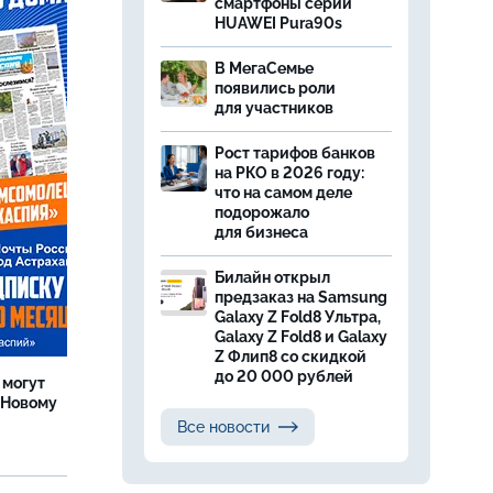
смартфоны серии
HUAWEI Pura90s
В МегаСемье
появились роли
для участников
Рост тарифов банков
на РКО в 2026 году:
что на самом деле
подорожало
для бизнеса
Билайн открыл
предзаказ на Samsung
Galaxy Z Fold8 Ультра,
Galaxy Z Fold8 и Galaxy
Z Флип8 со скидкой
до 20 000 рублей
 могут
 Новому
Все новости