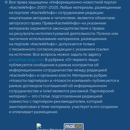
Все права защищены «Информационно-новостной портал
«КаспийИнфо» 2007–2025. Любые материалы, размещенные
на портале «КаспийИнфо» сотрудниками редакции,
нештатными авторами и читателями, являются объектами
авторского права. Права«КаспийИнфо» на указанные
материалы охраняются законодательством о правах
на результаты интеллектуальной деятельности. Полное или
частичное использование материалов, размещенных
на портале «КаспийИнфо», допускается только
с письменного согласия редакции с указанием ссылки
на источник. Все вопросы можно задать по адресу
people@caspy.net
. В рубрике «От первого лица»
публикуются сообщения в рамках контрактов об
информационном сотрудничестве между редакцией
«КаспийИнфо» и органами власти. Материалы рубрик
«Новости партнёров» и «Новости компаний» публикуются в
рамках договоров (соглашений) об информационном
сотрудничестве и (или) являются рекламой. Партнёрский
материал — это статья, подготовленная редакцией
совместно с партнёром-рекламодателем, который
заинтересован в теме материала, участвует в его создании
и оплачивает размещение.