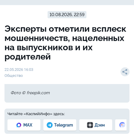
10.08.2026, 22:59
Эксперты отметили всплеск
мошенничеств, нацеленных
на выпускников и их
родителей
22.05.2026 16:03
Общество
Фото © freepik.com
Читайте «КаспийИнфо» здесь:
MAX
Telegram
Дзен
Но