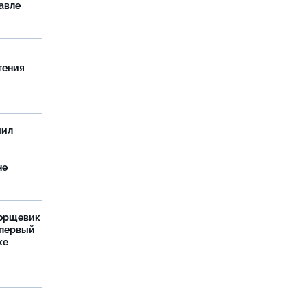
авле
тения
чил
не
борщевик
 первый
же