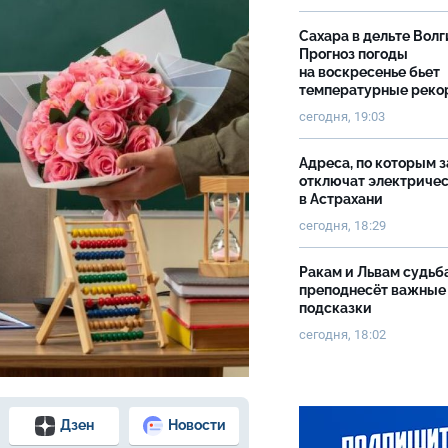
Сахара в дельте Волг
Прогноз погоды
на воскресенье бьет
температурные рек
сегодня, 19:03
Адреса, по которым 
отключат электриче
в Астрахани
сегодня, 18:29
Ракам и Львам судьб
преподнесёт важные
подсказки
сегодня, 18:02
Дзен
Новости