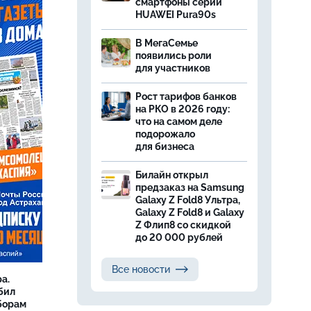
смартфоны серии
HUAWEI Pura90s
В МегаСемье
появились роли
для участников
Рост тарифов банков
на РКО в 2026 году:
что на самом деле
подорожало
для бизнеса
Билайн открыл
предзаказ на Samsung
Galaxy Z Fold8 Ультра,
Galaxy Z Fold8 и Galaxy
Z Флип8 со скидкой
до 20 000 рублей
Все новости
а.
бил
борам