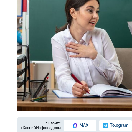
Фото © freepik.com
Читайте
MAX
Telegram
«КаспийИнфо» здесь: