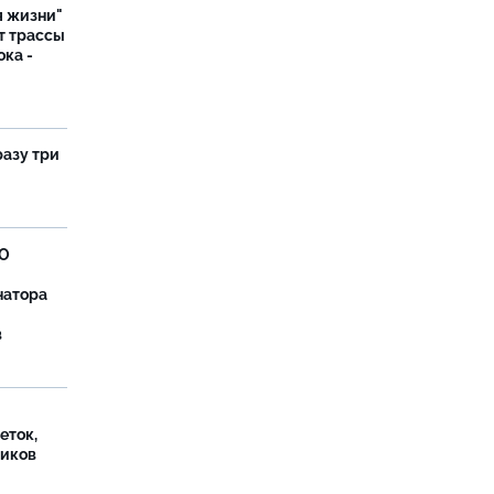
я жизни"
т трассы
ока -
разу три
ВО
натора
в
еток,
иков