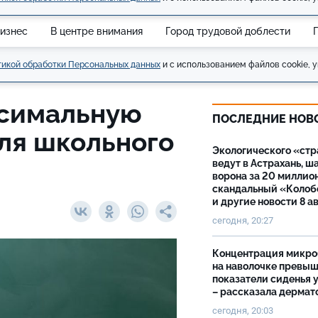
изнес
В центре внимания
Город трудовой доблести
икой обработки Персональных данных
и с использованием файлов cookie, у
ксимальную
ПОСЛЕДНИЕ НОВ
ля школьного
Экологического «ст
ведут в Астрахань, ш
ворона за 20 миллион
скандальный «Колоб
и другие новости 8 а
сегодня, 20:27
Концентрация микро
на наволочке превы
показатели сиденья у
– рассказала дермат
сегодня, 20:03