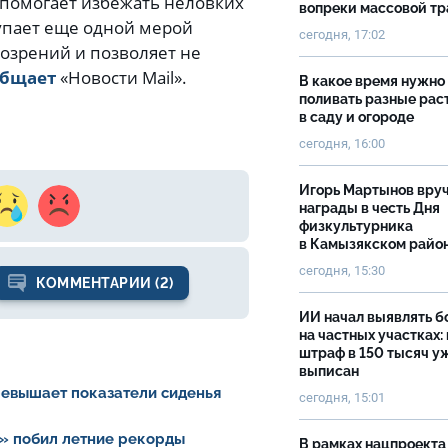
помогает избежать неловких
вопреки массовой тр
упает еще одной мерой
сегодня, 17:02
озрений и позволяет не
общает
«Новости Mail».
В какое время нужно
поливать разные рас
в саду и огороде
сегодня, 16:00
Игорь Мартынов вру
награды в честь Дня
физкультурника
в Камызякском райо
сегодня, 15:30
КОММЕНТАРИИ (2)
ИИ начал выявлять 
на частных участках:
штраф в 150 тысяч у
выписан
ревышает показатели сиденья
сегодня, 15:01
» побил летние рекорды
В рамках нацпроекта