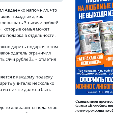
л Авдеенко напомнил, что
такие праздники, как
превышать 3 тысячи рублей.
ы, которые семья может
го подарка в отдельности.
жно дарить подарки, в том
 законодатель ограничил
тысячи рублей», – отметил
няется к каждому подарку
одарить учителю несколько
о из них не должна быть
Скандальная премьер
Фильм «Колобок» по
едено для защиты педагогов
летние рекорды по с