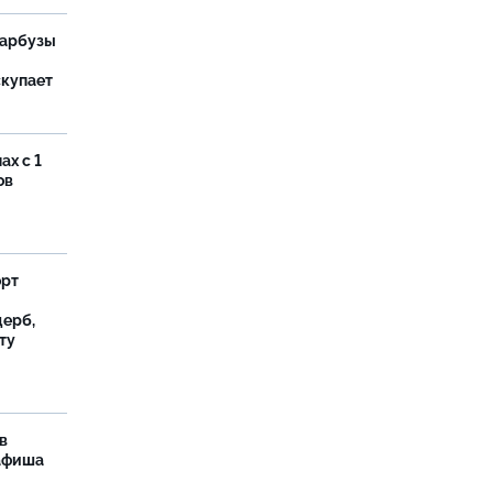
 арбузы
скупает
ах с 1
ов
орт
ерб,
ту
в
 афиша