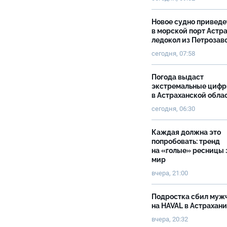
Новое судно приведе
в морской порт Астр
ледокол из Петрозав
сегодня, 07:58
Погода выдаст
экстремальные циф
в Астраханской обла
сегодня, 06:30
Каждая должна это
попробовать: тренд
на «голые» ресницы 
мир
вчера, 21:00
Подростка сбил муж
на HAVAL в Астрахан
вчера, 20:32