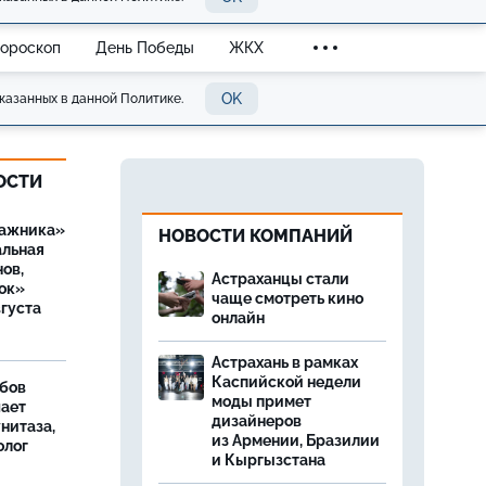
Гороскоп
День Победы
ЖКХ
OK
казанных в данной Политике.
ОСТИ
ражника»
НОВОСТИ КОМПАНИЙ
альная
ов,
Астраханцы стали
ок»
чаще смотреть кино
вгуста
онлайн
Астрахань в рамках
Каспийской недели
бов
моды примет
шает
дизайнеров
нитаза,
из Армении, Бразилии
олог
и Кыргызстана