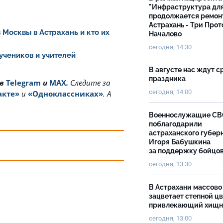
"Инфраструктура дл
продолжается ремон
Астрахань - Три Прот
 Москвы в Астрахань и кто их
Началово
сегодня, 14:30
 учеников и учителей
В августе нас ждут с
праздника
 в
Telegram
и
MAX
.
Cледите за
сегодня, 14:00
акте»
и
«Одноклассниках»
. А
Военнослужащие С
поблагодарили
астраханского губер
Игоря Бабушкина
за поддержку бойцо
сегодня, 13:30
В Астрахани массово
зацветает степной цв
привлекающий хищн
сегодня, 13:00