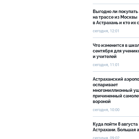
Выгодно ли покупать
на трассе из Москвы
в Астрахань и кто их 
сегодня, 12:01
Что изменится в школ
сентября для ученик
и учителей
сегодня, 11:01
Астраханский аэроп
оспаривает
многомиллионный ущ
причиненный самоле
вороной
сегодня, 10:00
Куда пойти 8 августа 
Астрахани. Большая
сегодня, 09:02