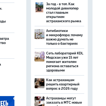
За год - в топ. Как
молодой девелопер
и.
стал главным
открытием
астраханского рынка
орды
Антибиотики
и микрофлора: почему
завтра
важно думать не
ство
только о бактериях
Сеть лабораторий KDL
Медскан уже 15 лет
помогает жителям
а
региона оставаться
здоровыми
Как астраханцам
решить квартирный
вопрос в 2026 году
Астраханцы могут
заказать в МТС новые