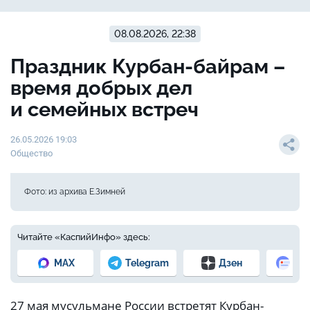
08.08.2026, 22:38
Праздник Курбан-байрам –
время добрых дел
и семейных встреч
26.05.2026 19:03
Общество
Фото: из архива Е.Зимней
Читайте «КаспийИнфо» здесь:
MAX
Telegram
Дзен
Но
27 мая мусульмане России встретят
Курбан-