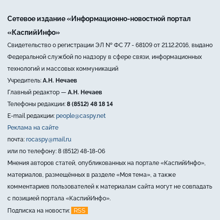
Сетевое издание «Информационно-новостной портал
«КаспийИнфо»
Свидетельство о регистрации ЭЛ № ФС 77 - 68109 от 21.12.2016, выдано
Федеральной службой по надзору в сфере связи, информационных
технологий и массовых коммуникаций
Учредитель:
А.Н. Нечаев
Главный редактор —
А.Н. Нечаев
Телефоны редакции:
8 (8512) 48 18 14
E-mail редакции:
people@caspy.net
Реклама на сайте
почта:
rocaspy@mail.ru
или по телефону: 8 (8512) 48-18-06
Мнения авторов статей, опубликованных на портале «КаспийИнфо»,
материалов, размещённых в разделе «Моя тема», а также
комментариев пользователей к материалам сайта могут не совпадать
с позицией портала «КаспийИнфо».
RSS
Подписка на новости: