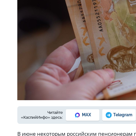
Фото: Елены Зимней
Читайте
MAX
Telegram
«КаспийИнфо» здесь:
В июне некоторым российским пенсионерам 