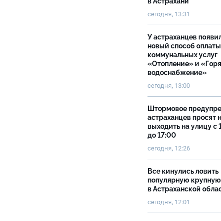
в Астрахани
сегодня, 13:31
У астраханцев появи
новый способ оплаты
коммунальных услуг
«Отопление» и «Гор
водоснабжение»
сегодня, 13:00
Штормовое предупр
астраханцев просят 
выходить на улицу с 
до 17:00
сегодня, 12:26
Все кинулись ловить
популярную крупную
в Астраханской обла
сегодня, 12:01