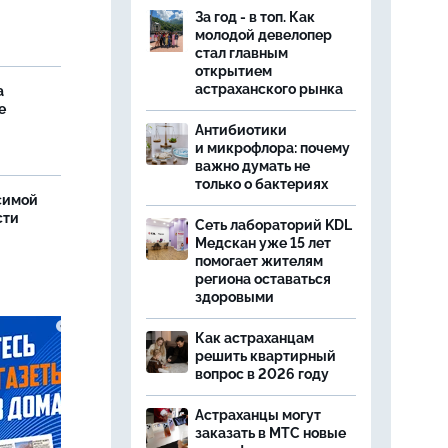
За год - в топ. Как
молодой девелопер
стал главным
открытием
астраханского рынка
а
е
Антибиотики
и микрофлора: почему
важно думать не
только о бактериях
симой
сти
Сеть лабораторий KDL
Медскан уже 15 лет
помогает жителям
региона оставаться
здоровыми
Как астраханцам
решить квартирный
вопрос в 2026 году
Астраханцы могут
заказать в МТС новые