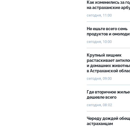
Как изменились за г
на астраханские ар
сегодня, 11:00
Не ешьте всего семь
продуктов и омолоди
сегодня, 10:00
Крупный хищник
растаскивает антило
и домашних животны
в Астраханской обла
сегодня, 09:00
Где вторичное жилье
дешевле всего
сегодня, 08:02
Череду дождей обе
астраханцам