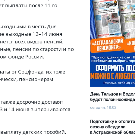
ает выплаты после 11-го
выходными в честь Дня
ные выходные 12–14 июня
нется всех видов пенсий,
ые, пенсии по старости и по
ном фонде России.
латы от Соцфонда, их тоже
тически, пенсионерам
День Тельцов и Водо
будет полон неожид
также досрочно доставят
сегодня, 18:02
13 и 14 июня выплачиваются
Подготовку к отопит
сезону обсудили
выплату детских пособий.
в Астраханской обла