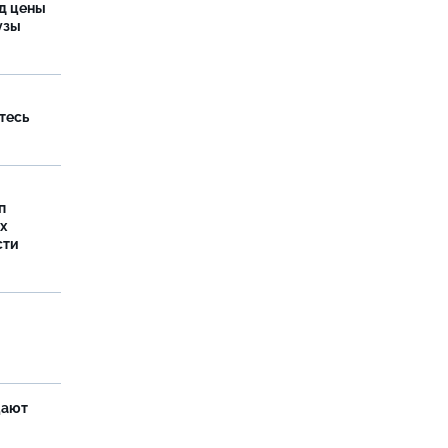
од цены
бузы
тесь
п
х
сти
щают