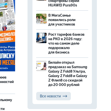
смартфоны серии
HUAWEI Pura90s
В МегаСемье
появились роли
для участников
Рост тарифов банков
на РКО в 2026 году:
что на самом деле
подорожало
для бизнеса
Билайн открыл
предзаказ на Samsung
Galaxy Z Fold8 Ультра,
Galaxy Z Fold8 и Galaxy
леев
Z Флип8 со скидкой
анностей
до 20 000 рублей
Все новости
ельному
сти