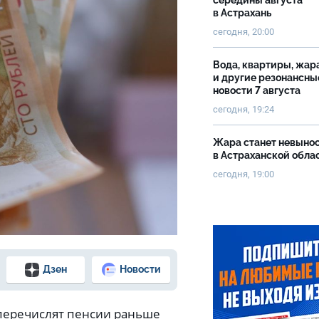
середины августа
в Астрахань
сегодня, 20:00
Вода, квартиры, жар
и другие резонансны
новости 7 августа
сегодня, 19:24
Жара станет невыно
в Астраханской обла
сегодня, 19:00
Дзен
Новости
перечислят пенсии раньше