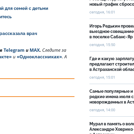
новый график сброс
й для семей с детьми
сегодня, 16:01
итесь
Игорь Редькин прове
выездное совещание
 рассказала врач
в поселке Сабанс-Яр
сегодня, 15:50
 в
Telegram
и
MAX
.
Cледите за
акте»
и
«Одноклассниках»
. А
Где и какую зарплат
предлагают строите
в Астраханской обла
сегодня, 15:01
Самые популярные и
редкие имена июля 
новорожденных в Ас
сегодня, 14:00
Мурал в память о вол
Александре Ховрико