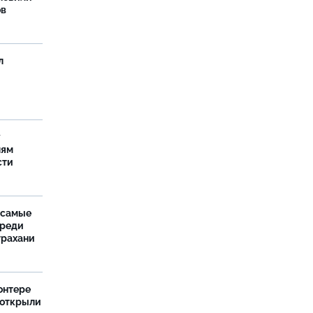
ов
л
у
лям
сти
 самые
среди
трахани
онтере
 открыли