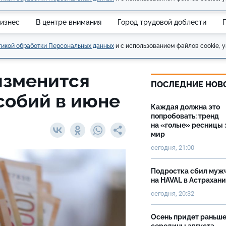
изнес
В центре внимания
Город трудовой доблести
икой обработки Персональных данных
и с использованием файлов cookie, у
 изменится
ПОСЛЕДНИЕ НОВ
особий в июне
Каждая должна это
попробовать: тренд
на «голые» ресницы 
мир
сегодня, 21:00
Подростка сбил муж
на HAVAL в Астрахан
сегодня, 20:32
Осень придет раньш