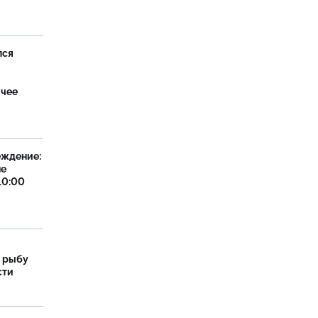
лся
ячее
еждение:
не
10:00
 рыбу
сти