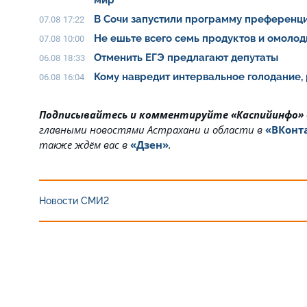
мир
В Сочи запустили программу преференци
07.08 17:22
Не ешьте всего семь продуктов и омолод
07.08 10:00
Отменить ЕГЭ предлагают депутаты
06.08 18:33
Кому навредит интервальное голодание,
06.08 16:04
Подписывайтесь и комментируйте «Каспийинфо»
главными новостями Астрахани и области в
«ВКонт
также ждём вас в
«Дзен»
.
Новости СМИ2