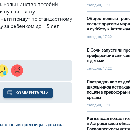
ы. Большинство пособий
сегодня, 17:31
ячную выплату
деньги придут по стандартному
Общественный тран
поедет другими мар
 за ребенком до 1,5 лет
в субботу в Астрахан
сегодня, 17:30
В Сочи запустили пр
преференций для се
с детьми
сегодня, 17:22
Пострадавшие от де
школьников астраха
пошли в правоохран
КОММЕНТАРИИ
органы
сегодня, 17:01
Когда вода пойдет н
в Астраханской облас
на «голые» ресницы захватил
Росводресурсы уста