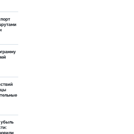
спорт
шрутами
и
ограмму
мей
йствий
нцы
ительные
а убыль
ти:
новили