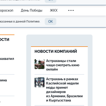
Гороскоп
День Победы
ЖКХ
OK
казанных в данной Политике.
ОСТИ
НОВОСТИ КОМПАНИЙ
захватил
Астраханцы стали
чаще смотреть кино
онлайн
Астрахань в рамках
чина
Каспийской недели
и
моды примет
дизайнеров
из Армении, Бразилии
и Кыргызстана
е