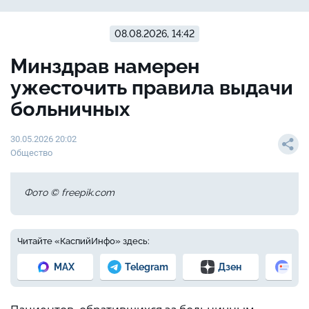
08.08.2026, 14:42
Минздрав намерен
ужесточить правила выдачи
больничных
30.05.2026 20:02
Общество
Фото © freepik.com
Читайте «КаспийИнфо» здесь:
MAX
Telegram
Дзен
Но