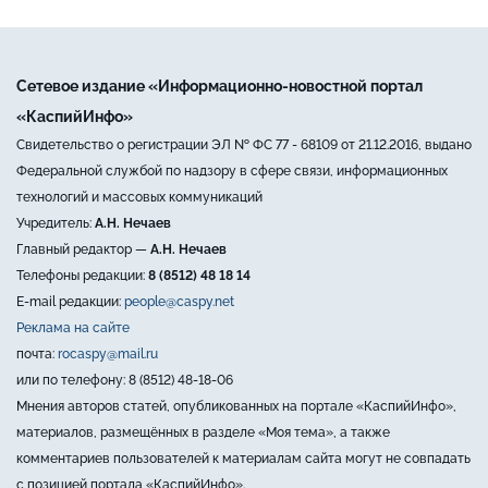
Сетевое издание «Информационно-новостной портал
«КаспийИнфо»
Свидетельство о регистрации ЭЛ № ФС 77 - 68109 от 21.12.2016, выдано
Федеральной службой по надзору в сфере связи, информационных
технологий и массовых коммуникаций
Учредитель:
А.Н. Нечаев
Главный редактор —
А.Н. Нечаев
Телефоны редакции:
8 (8512) 48 18 14
E-mail редакции:
people@caspy.net
Реклама на сайте
почта:
rocaspy@mail.ru
или по телефону: 8 (8512) 48-18-06
Мнения авторов статей, опубликованных на портале «КаспийИнфо»,
материалов, размещённых в разделе «Моя тема», а также
комментариев пользователей к материалам сайта могут не совпадать
с позицией портала «КаспийИнфо».