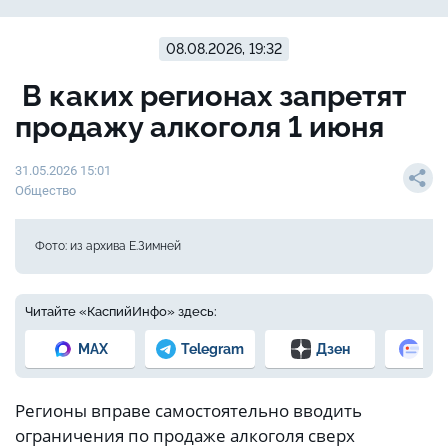
08.08.2026, 19:32
В каких регионах запретят
продажу алкоголя 1 июня
31.05.2026 15:01
Общество
Фото: из архива Е.Зимней
Читайте «КаспийИнфо» здесь:
MAX
Telegram
Дзен
Но
Регионы вправе самостоятельно вводить
ограничения по продаже алкоголя сверх