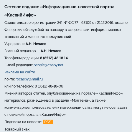
Сетевое издание «Информационно-новостной портал
«КаспийИнфо»
Свидетельство о регистрации ЭЛ № ФС 77 - 68109 от 21.12.2016, выдано
Федеральной службой по надзору в сфере связи, информационных
технологий и массовых коммуникаций
Учредитель:
А.Н. Нечаев
Главный редактор —
А.Н. Нечаев
Телефоны редакции:
8 (8512) 48 18 14
E-mail редакции:
people@caspy.net
Реклама на сайте
почта:
rocaspy@mail.ru
или по телефону: 8 (8512) 48-18-06
Мнения авторов статей, опубликованных на портале «КаспийИнфо»,
материалов, размещённых в разделе «Моя тема», а также
комментариев пользователей к материалам сайта могут не совпадать
с позицией портала «КаспийИнфо».
RSS
Подписка на новости:
Товарный знак