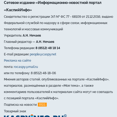
Сетевое издание «Информационно-новостной портал
«КаспийИнфо»
Свидетельство о регистрации ЭЛ № ФС 77 - 68109 от 21.12.2016, выдано
Федеральной службой по надзору в сфере связи, информационных
технологий и массовых коммуникаций
Учредитель:
А.Н. Нечаев
Главный редактор —
А.Н. Нечаев
Телефоны редакции:
8 (8512) 48 18 14
E-mail редакции:
people@caspy.net
Реклама на сайте
почта:
rocaspy@mail.ru
или по телефону: 8 (8512) 48-18-06
Мнения авторов статей, опубликованных на портале «КаспийИнфо»,
материалов, размещённых в разделе «Моя тема», а также
комментариев пользователей к материалам сайта могут не совпадать
с позицией портала «КаспийИнфо».
RSS
Подписка на новости:
Товарный знак