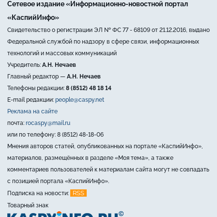
Сетевое издание «Информационно-новостной портал
«КаспийИнфо»
Свидетельство о регистрации ЭЛ № ФС 77 - 68109 от 21.12.2016, выдано
Федеральной службой по надзору в сфере связи, информационных
технологий и массовых коммуникаций
Учредитель:
А.Н. Нечаев
Главный редактор —
А.Н. Нечаев
Телефоны редакции:
8 (8512) 48 18 14
E-mail редакции:
people@caspy.net
Реклама на сайте
почта:
rocaspy@mail.ru
или по телефону: 8 (8512) 48-18-06
Мнения авторов статей, опубликованных на портале «КаспийИнфо»,
материалов, размещённых в разделе «Моя тема», а также
комментариев пользователей к материалам сайта могут не совпадать
с позицией портала «КаспийИнфо».
RSS
Подписка на новости:
Товарный знак