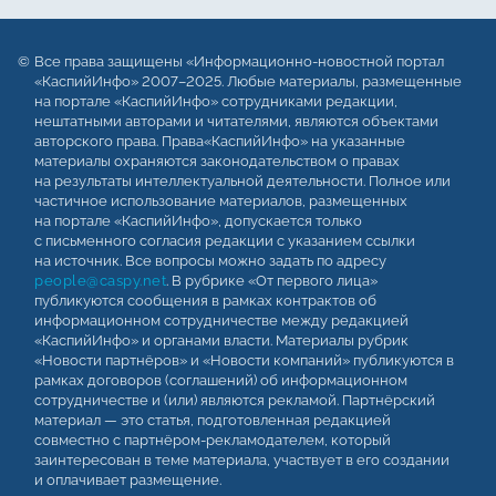
Все права защищены «Информационно-новостной портал
«КаспийИнфо» 2007–2025. Любые материалы, размещенные
на портале «КаспийИнфо» сотрудниками редакции,
нештатными авторами и читателями, являются объектами
авторского права. Права«КаспийИнфо» на указанные
материалы охраняются законодательством о правах
на результаты интеллектуальной деятельности. Полное или
частичное использование материалов, размещенных
на портале «КаспийИнфо», допускается только
с письменного согласия редакции с указанием ссылки
на источник. Все вопросы можно задать по адресу
people@caspy.net
. В рубрике «От первого лица»
публикуются сообщения в рамках контрактов об
информационном сотрудничестве между редакцией
«КаспийИнфо» и органами власти. Материалы рубрик
«Новости партнёров» и «Новости компаний» публикуются в
рамках договоров (соглашений) об информационном
сотрудничестве и (или) являются рекламой. Партнёрский
материал — это статья, подготовленная редакцией
совместно с партнёром-рекламодателем, который
заинтересован в теме материала, участвует в его создании
и оплачивает размещение.