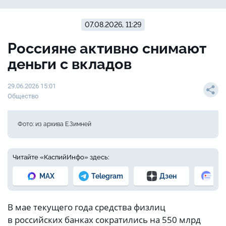
07.08.2026, 11:29
Россияне активно снимают
деньги с вкладов
29.06.2026 15:01
Общество
Фото: из архива Е.Зимней
Читайте «КаспийИнфо» здесь:
MAX
Telegram
Дзен
Но
В мае текущего года средства физлиц
в российских банках сократились на 550 млрд