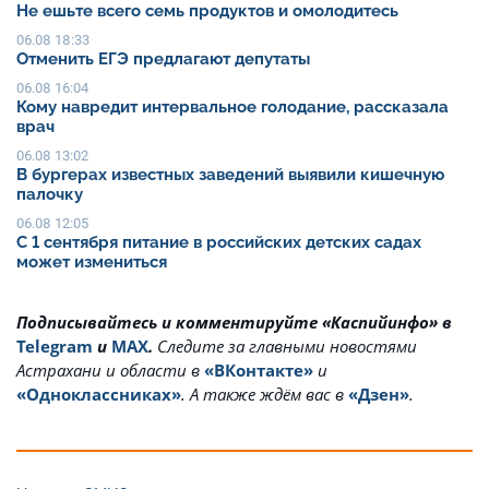
Не ешьте всего семь продуктов и омолодитесь
06.08 18:33
Отменить ЕГЭ предлагают депутаты
06.08 16:04
Кому навредит интервальное голодание, рассказала
врач
06.08 13:02
В бургерах известных заведений выявили кишечную
палочку
06.08 12:05
С 1 сентября питание в российских детских садах
может измениться
Подписывайтесь и комментируйте «Каспийинфо» в
Telegram
и
MAX
.
Cледите за главными новостями
Астрахани и области в
«ВКонтакте»
и
«Одноклассниках»
. А также ждём вас в
«Дзен»
.