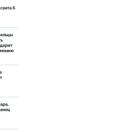
 света 6
рельцы
ть
одарит
рмонию
е
т
ара,
денец