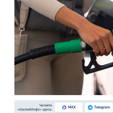
Фото © magnific.com
Читайте
MAX
Telegram
«КаспийИнфо» здесь: