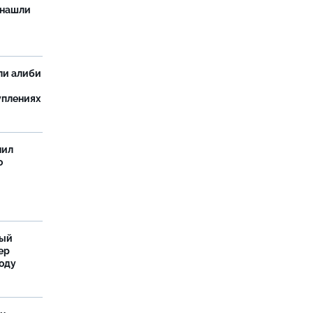
 нашли
ли алиби
уплениях
нил
о
ный
ер
году