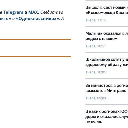
Вышел в свет новый 
 в
Telegram
и
MAX
.
Cледите за
«Комсомольца Касп
акте»
и
«Одноклассниках»
. А
вчера, 11:15
Мальчик оказался в 
рядом с пляжем
вчера, 10:51
Школьников хотят уч
здоровому образу ж
вчера, 10:05
За министров в реги
возьмется Минтранс
вчера, 09:03
В каких регионах Ю
дороги оказались луч
не очень