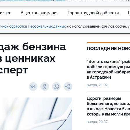
изнес
В центре внимания
Город трудовой доблести
икой обработки Персональных данных
и с использованием файлов cookie, у
даж бензина
ПОСЛЕДНИЕ НОВ
в ценниках
"Вот это махина": ры
сперт
добыли огромную р
на городской набер
в Астрахани
вчера, 21:02
Дороги, размеры
больничного, новые 
в школе. Новости 5 ав
которые вы могли пр
вчера, 20:37