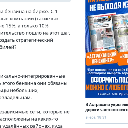
 бензина на бирже. С 1
ные компании (такие как
не 15%, а только 10%
ительство пошло на этот шаг,
оздать стратегический
обилей?
тикально-интегрированные
ь этого бензина они обязаны
льцы небольших,
товладельцам.
В Астрахани укрепл
дороги частного сек
езависимые сети, которые не
вчера, 18:31
расположены на каких-то
 удалённых районах, куда