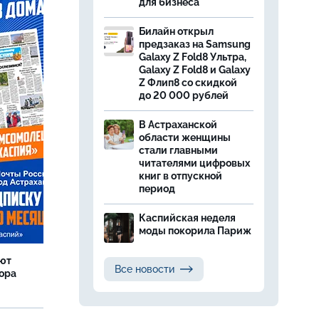
для бизнеса
Билайн открыл
предзаказ на Samsung
Galaxy Z Fold8 Ультра,
Galaxy Z Fold8 и Galaxy
Z Флип8 со скидкой
до 20 000 рублей
В Астраханской
области женщины
стали главными
читателями цифровых
книг в отпускной
период
Каспийская неделя
моды покорила Париж
яют
Все новости
тора