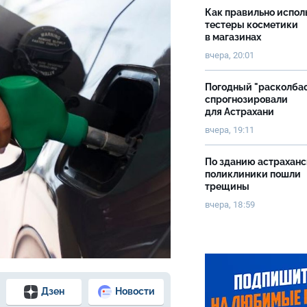
Как правильно испол
тестеры косметики
в магазинах
вчера, 20:01
Погодный "расколба
спрогнозировали
для Астрахани
вчера, 19:11
По зданию астрахан
поликлиники пошли
трещины
вчера, 18:59
Дзен
Новости