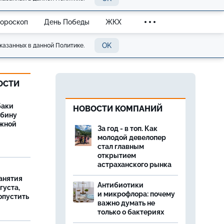
Гороскоп
День Победы
ЖКХ
OK
казанных в данной Политике.
ОСТИ
баки
НОВОСТИ КОМПАНИЙ
ыбину
ежной
За год - в топ. Как
молодой девелопер
стал главным
открытием
астраханского рынка
занятия
Антибиотики
густа,
и микрофлора: почему
опустить
важно думать не
только о бактериях