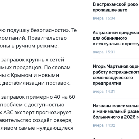
В астраханской реке
пропавшее авто
вчера, 16:04
ую подушку безопасности». Те
Астраханки придума
 компаний, Правительство
для обвинямого
в сексуальных прест
ионы в ручном режиме.
вчера, 15:01
т заправок крупных сетей
симых продавцов. По словам
Игорь Мартынов оце
работу астраханског
аны с Крымом и новыми
семеноводческого
к дестабилизации поставок.
предприятия
вчера, 14:31
заправок примерно 40 на 60
 проблем с доступностью
Названы максималь
х АЗС эксперт прогнозирует
и минимальный разм
больничного в 2026 
вительство создаёт резерв,
вчера, 14:02
опливом самые нуждающиеся