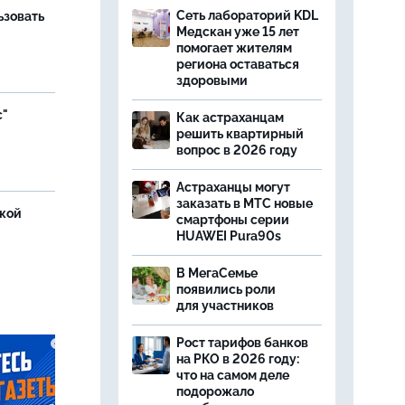
Сеть лабораторий KDL
ьзовать
Медскан уже 15 лет
помогает жителям
региона оставаться
здоровыми
с"
Как астраханцам
решить квартирный
вопрос в 2026 году
Астраханцы могут
заказать в МТС новые
ской
смартфоны серии
HUAWEI Pura90s
В МегаСемье
появились роли
для участников
Рост тарифов банков
на РКО в 2026 году:
что на самом деле
подорожало