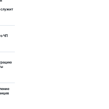
ан
 служит
го ЧП
страцию
ты
ление
анцев