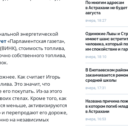
По многим адресам
в Астрахани не будет
августа
вчера, 18:27
нальной энергетической
Одинокие Львы и Ст
имеют шанс встрети
ует
«Парламентская газета»,
человека, который п
(ВИНК), стоимость топлива,
им спокойствие и га
точно собственного топлива,
вчера, 18:10
пок.
В Енотаевском район
заканчивается ремон
ожнее. Как считает Игорь
средней школы
ива. Это значит, что
вчера, 17:31
его покупать. Из-за этого
оих стелах. Кроме того, как
Названа причина пож
ится меньше, активизируются
в котором погиб мла
 и перепродают его дороже,
в Астрахани
енно на независимых
вчера, 16:53