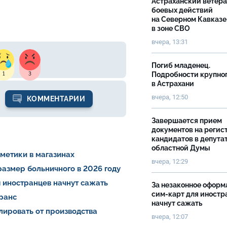
Астраханский ветер
боевых действий
на Северном Кавказе
в зоне СВО
вчера, 13:31
Погиб младенец.
Подробности крупно
1
3
в Астрахани
вчера, 12:50
КОММЕНТАРИИ
Завершается прием
документов на реги
кандидатов в депута
областной Думы
сметики в магазинах
вчера, 12:29
азмер больничного в 2026 году
 иностранцев начнут сажать
За незаконное оформ
сим-карт для иностр
транс
начнут сажать
лировать от производства
вчера, 12:07