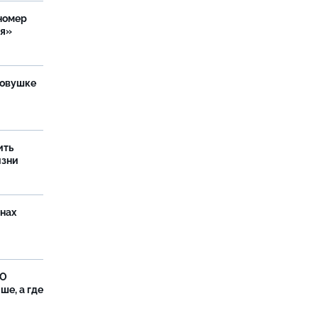
номер
ия»
ловушке
ить
изни
онах
ФО
ше, а где