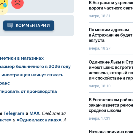
В Астрахани укрепл
дороги частного сек
1
вчера, 18:31
КОММЕНТАРИИ
По многим адресам
в Астрахани не будет
августа
вчера, 18:27
сметики в магазинах
Одинокие Львы и Ст
азмер больничного в 2026 году
имеют шанс встрети
человека, который п
 иностранцев начнут сажать
им спокойствие и га
транс
вчера, 18:10
лировать от производства
В Енотаевском район
заканчивается ремон
средней школы
 в
Telegram
и
MAX
.
Cледите за
вчера, 17:31
акте»
и
«Одноклассниках»
. А
Названа причина пож