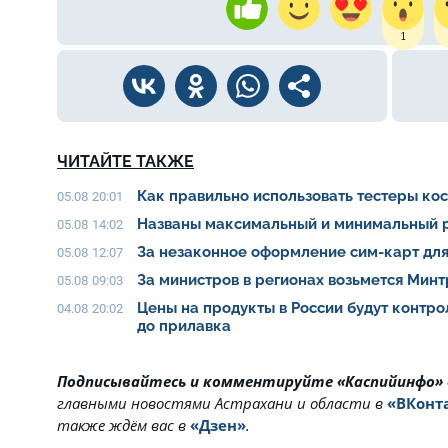
1
ЧИТАЙТЕ ТАКЖЕ
Как правильно использовать тестеры ко
05.08 20:01
Названы максимальный и минимальный р
05.08 14:02
За незаконное оформление сим-карт для
05.08 12:07
За министров в регионах возьмется Мин
05.08 09:03
Цены на продукты в России будут контро
04.08 20:02
до прилавка
Подписывайтесь и комментируйте «Каспийинфо»
главными новостями Астрахани и области в
«ВКонт
также ждём вас в
«Дзен»
.