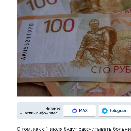
Фото: Елены Зимней
Читайте
MAX
Telegram
«КаспийИнфо» здесь:
О том, как с 1 июля будут рассчитывать больн