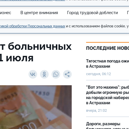
изнес
В центре внимания
Город трудовой доблести
икой обработки Персональных данных
и с использованием файлов cookie, у
ет больничных
ПОСЛЕДНИЕ НОВ
 1 июля
Тягостная погода ож
в Астрахани
сегодня, 06:12
"Вот это махина": ры
добыли огромную р
на городской набер
в Астрахани
вчера, 21:02
Дороги, размеры