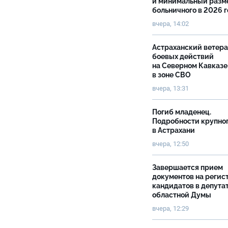
и минимальный разм
больничного в 2026 
вчера, 14:02
Астраханский ветер
боевых действий
на Северном Кавказе
в зоне СВО
вчера, 13:31
Погиб младенец.
Подробности крупно
в Астрахани
вчера, 12:50
Завершается прием
документов на реги
кандидатов в депута
областной Думы
вчера, 12:29