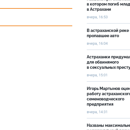
в котором погиб мла
в Астрахани
вчера, 16:53
В астраханской реке
пропавшее авто
вчера, 16:04
Астраханки придума
для обвинямого
в сексуальных прест
вчера, 15:01
Игорь Мартынов оце
работу астраханског
семеноводческого
предприятия
вчера, 14:31
Названы максималь