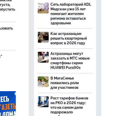
занятия
Сеть лабораторий KDL
густа,
Медскан уже 15 лет
опустить
помогает жителям
региона оставаться
здоровыми
ьзовать
Как астраханцам
решить квартирный
вопрос в 2026 году
Астраханцы могут
с"
заказать в МТС новые
смартфоны серии
HUAWEI Pura90s
В МегаСемье
появились роли
для участников
Рост тарифов банков
на РКО в 2026 году:
что на самом деле
подорожало