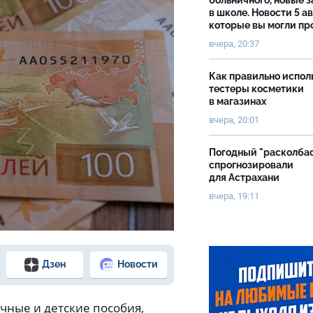
больничного, новые 
в школе. Новости 5 ав
которые вы могли пр
вчера, 20:37
Как правильно испол
тестеры косметики
в магазинах
вчера, 20:01
Погодный "расколба
спрогнозировали
для Астрахани
вчера, 19:11
Дзен
Новости
ичные и детские пособия,