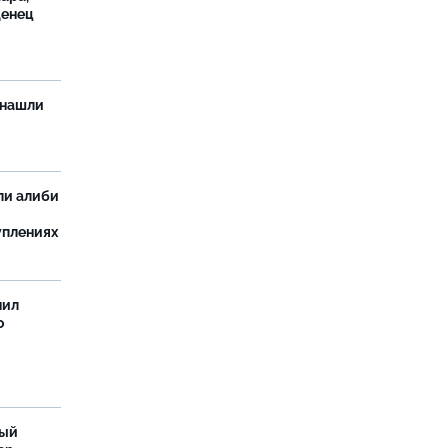
денец
 нашли
ли алиби
уплениях
нил
о
ный