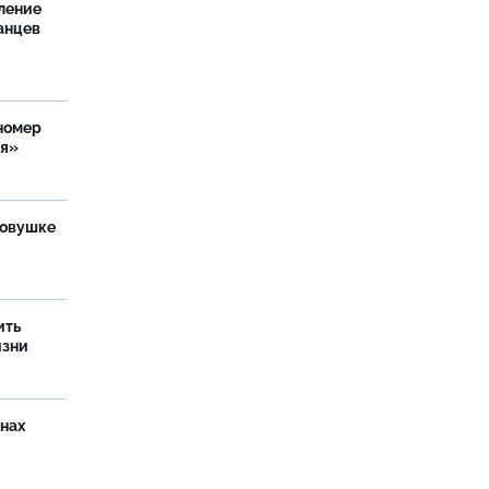
ление
анцев
номер
ия»
ловушке
ить
изни
онах