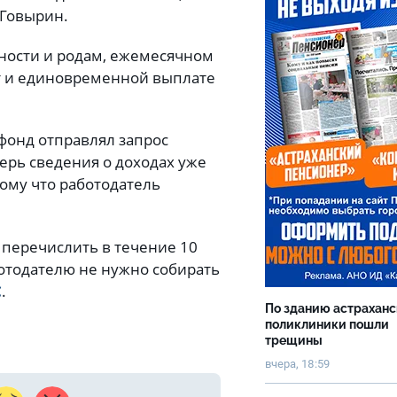
й Говырин.
ности и родам, ежемесячном
ет и единовременной выплате
фонд отправлял запрос
перь сведения о доходах уже
ому что работодатель
перечислить в течение 10
ботодателю не нужно собирать
С
.
По зданию астрахан
поликлиники пошли
трещины
вчера, 18:59