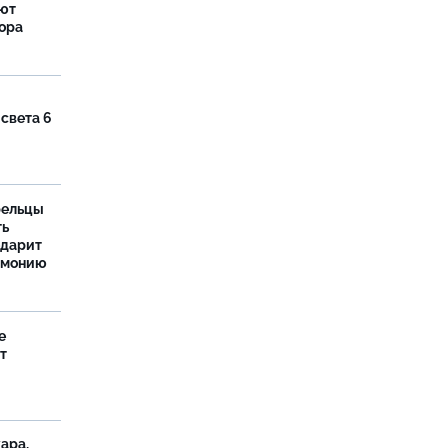
яют
тора
 света 6
рельцы
ть
одарит
рмонию
е
т
ара,