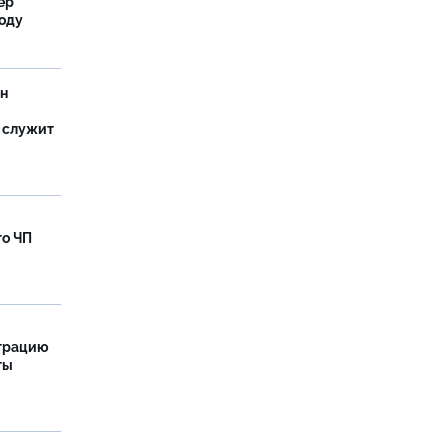
ер
году
ан
 служит
го ЧП
страцию
ты