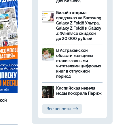
для бизнеса
Билайн открыл
предзаказ на Samsung
Galaxy Z Fold8 Ультра,
Galaxy Z Fold8 и Galaxy
Z Флип8 со скидкой
до 20 000 рублей
В Астраханской
области женщины
стали главными
читателями цифровых
книг в отпускной
период
Каспийская неделя
моды покорила Париж
ской
Все новости