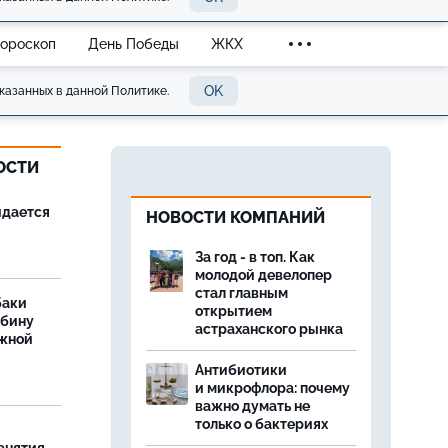
Гороскоп
День Победы
ЖКХ
OK
казанных в данной Политике.
ОСТИ
идается
НОВОСТИ КОМПАНИЙ
За год - в топ. Как
молодой девелопер
стал главным
баки
открытием
ыбину
астраханского рынка
ежной
Антибиотики
и микрофлора: почему
важно думать не
только о бактериях