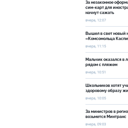
За незаконное оформ
сим-карт для иностр
начнут сажать
вчера, 12:07
Вышел в свет новый 
«Комсомольца Касп
вчера, 11:15
Мальчик оказался в 
рядом с пляжем
вчера, 10:51
Школьников хотят уч
здоровому образу ж
вчера, 10:05
За министров в реги
возьмется Минтранс
вчера, 09:03