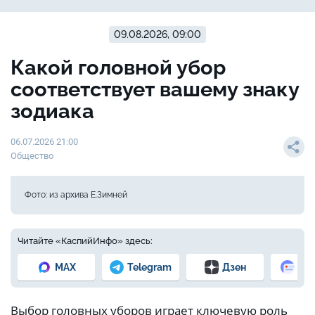
09.08.2026, 09:00
Какой головной убор
соответствует вашему знаку
зодиака
06.07.2026 21:00
Общество
Фото: из архива Е.Зимней
Читайте «КаспийИнфо» здесь:
MAX
Telegram
Дзен
Но
Выбор головных уборов играет ключевую роль