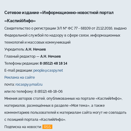
Сетевое издание «Информационно-новостной портал
«КаспийИнфо»
Свидетельство о регистрации ЭЛ № ФС 77 - 68109 от 21.12.2016, выдано
Федеральной службой по надзору в сфере связи, информационных
технологий и массовых коммуникаций
Учредитель:
А.Н. Нечаев
Главный редактор —
А.Н. Нечаев
Телефоны редакции:
8 (8512) 48 18 14
E-mail редакции:
people@caspy.net
Реклама на сайте
почта:
rocaspy@mail.ru
или по телефону: 8 (8512) 48-18-06
Мнения авторов статей, опубликованных на портале «КаспийИнфо»,
материалов, размещённых в разделе «Моя тема», а также
комментариев пользователей к материалам сайта могут не совпадать
с позицией портала «КаспийИнфо».
RSS
Подписка на новости: