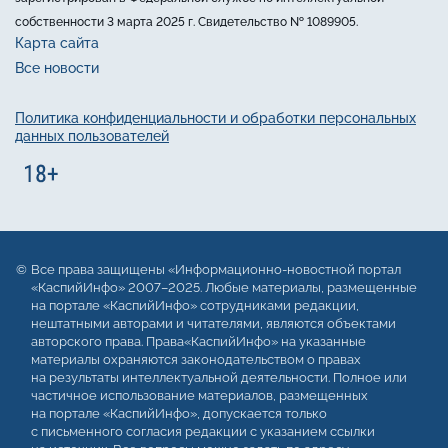
собственности 3 марта 2025 г. Свидетельство № 1089905.
Карта сайта
Все новости
Политика конфиденциальности и обработки персональных
данных пользователей
Все права защищены «Информационно-новостной портал
«КаспийИнфо» 2007–2025. Любые материалы, размещенные
на портале «КаспийИнфо» сотрудниками редакции,
нештатными авторами и читателями, являются объектами
авторского права. Права«КаспийИнфо» на указанные
материалы охраняются законодательством о правах
на результаты интеллектуальной деятельности. Полное или
частичное использование материалов, размещенных
на портале «КаспийИнфо», допускается только
с письменного согласия редакции с указанием ссылки