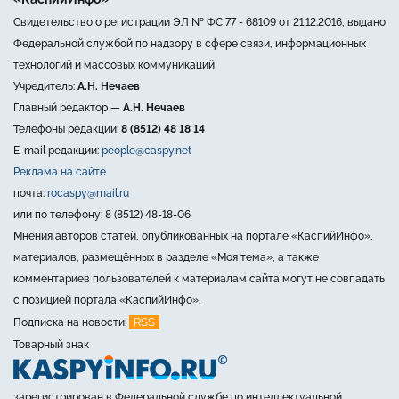
Свидетельство о регистрации ЭЛ № ФС 77 - 68109 от 21.12.2016, выдано
Федеральной службой по надзору в сфере связи, информационных
технологий и массовых коммуникаций
Учредитель:
А.Н. Нечаев
Главный редактор —
А.Н. Нечаев
Телефоны редакции:
8 (8512) 48 18 14
E-mail редакции:
people@caspy.net
Реклама на сайте
почта:
rocaspy@mail.ru
или по телефону: 8 (8512) 48-18-06
Мнения авторов статей, опубликованных на портале «КаспийИнфо»,
материалов, размещённых в разделе «Моя тема», а также
комментариев пользователей к материалам сайта могут не совпадать
с позицией портала «КаспийИнфо».
RSS
Подписка на новости:
Товарный знак
зарегистрирован в Федеральной службе по интеллектуальной