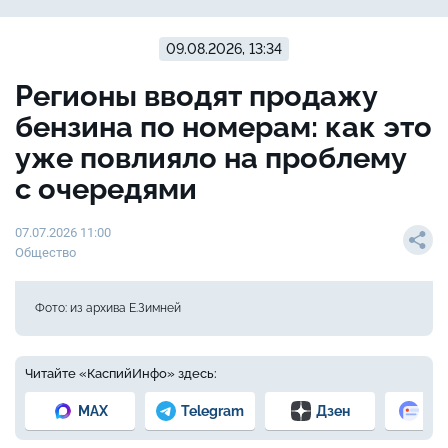
09.08.2026, 13:34
Регионы вводят продажу
бензина по номерам: как это
уже повлияло на проблему
с очередями
07.07.2026 11:00
Общество
Фото: из архива Е.Зимней
Читайте «КаспийИнфо» здесь:
MAX
Telegram
Дзен
Но