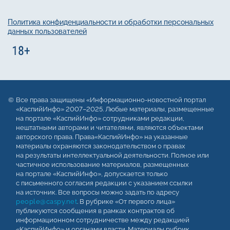
Политика конфиденциальности и обработки персональных
данных пользователей
Все права защищены «Информационно-новостной портал
«КаспийИнфо» 2007–2025. Любые материалы, размещенные
на портале «КаспийИнфо» сотрудниками редакции,
нештатными авторами и читателями, являются объектами
авторского права. Права«КаспийИнфо» на указанные
материалы охраняются законодательством о правах
на результаты интеллектуальной деятельности. Полное или
частичное использование материалов, размещенных
на портале «КаспийИнфо», допускается только
с письменного согласия редакции с указанием ссылки
на источник. Все вопросы можно задать по адресу
people@caspy.net
. В рубрике «От первого лица»
публикуются сообщения в рамках контрактов об
информационном сотрудничестве между редакцией
«КаспийИнфо» и органами власти. Материалы рубрик