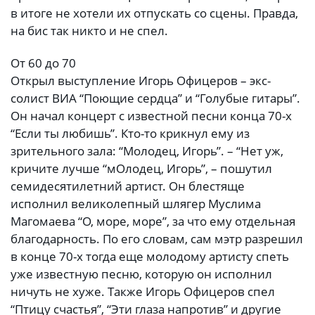
в итоге не хотели их отпускать со сцены. Правда,
на бис так никто и не спел.
От 60 до 70
Открыл выступление Игорь Офицеров – экс-
солист ВИА “Поющие сердца” и “Голубые гитары”.
Он начал концерт с известной песни конца 70-х
“Если ты любишь”. Кто-то крикнул ему из
зрительного зала: “Молодец, Игорь”. – “Нет уж,
кричите лучше “мОлодец, Игорь”, – пошутил
семидесятилетний артист. Он блестяще
исполнил великолепный шлягер Муслима
Магомаева “О, море, море”, за что ему отдельная
благодарность. По его словам, сам мэтр разрешил
в конце 70-х тогда еще молодому артисту спеть
уже известную песню, которую он исполнил
ничуть не хуже. Также Игорь Офицеров спел
“Птицу счастья”, “Эти глаза напротив” и другие