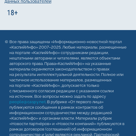
данных пользователей
Все права защищены «Информационно-новостной портал
«КаспийИнфо» 2007–2025. Любые материалы, размещенные
на портале «КаспийИнфо» сотрудниками редакции,
нештатными авторами и читателями, являются объектами
авторского права. Права«КаспийИнфо» на указанные
материалы охраняются законодательством о правах
на результаты интеллектуальной деятельности. Полное или
частичное использование материалов, размещенных
на портале «КаспийИнфо», допускается только
с письменного согласия редакции с указанием ссылки
на источник. Все вопросы можно задать по адресу
people@caspy.net
. В рубрике «От первого лица»
публикуются сообщения в рамках контрактов об
информационном сотрудничестве между редакцией
«КаспийИнфо» и органами власти. Материалы рубрик
«Новости партнёров» и «Новости компаний» публикуются в
рамках договоров (соглашений) об информационном
сотрудничестве и (или) являются рекламой. Партнёрский