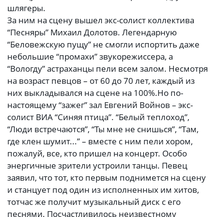
шлягеры.
За ним на сцену вышел экс-солист коллектива
“Песняры” Михаил Долотов. Легендарную
“Беловежскую пущу” не смогли испортить даже
небольшие “промахи” звукорежиссера, а
“Вологду” астраханцы пели всем залом. Несмотря
на возраст певцов – от 60 до 70 лет, каждый из
них выкладывался на сцене на 100%.
Но по-
настоящему “зажег” зал Евгений Войнов – экс-
солист ВИА “Синяя птица”. “Белый теплоход”,
“Люди встречаются”, “Ты мне не снишься”, “Там,
где клен шумит...” – вместе с ним пели хором,
пожалуй, все, кто пришел на концерт. Особо
энергичные зрители устроили танцы. Певец
заявил, что тот, кто первым поднимется на сцену
и станцует под один из исполненных им хитов,
тотчас же получит музыкальный диск с его
песнями. Посчастливилось неизвестному