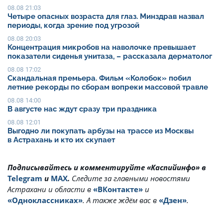
08.08 21:03
Четыре опасных возраста для глаз. Минздрав назвал
периоды, когда зрение под угрозой
08.08 20:03
Концентрация микробов на наволочке превышает
показатели сиденья унитаза, – рассказала дерматолог
08.08 17:02
Скандальная премьера. Фильм «Колобок» побил
летние рекорды по сборам вопреки массовой травле
08.08 14:00
В августе нас ждут сразу три праздника
08.08 12:01
Выгодно ли покупать арбузы на трассе из Москвы
в Астрахань и кто их скупает
Подписывайтесь и комментируйте «Каспийинфо» в
Telegram
и
MAX
.
Cледите за главными новостями
Астрахани и области в
«ВКонтакте»
и
«Одноклассниках»
. А также ждём вас в
«Дзен»
.