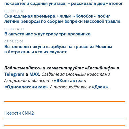
показатели сиденья унитаза, – рассказала дерматолог
08.08 17:02
Скандальная премьера. Фильм «Колобок» побил
летние рекорды по сборам вопреки массовой травле
08.08 14:00
В августе нас ждут сразу три праздника
08.08 12:01
Выгодно ли покупать арбузы на трассе из Москвы
в Астрахань и кто их скупает
Подписывайтесь и комментируйте «Каспийинфо» в
Telegram
и
MAX
.
Cледите за главными новостями
Астрахани и области в
«ВКонтакте»
и
«Одноклассниках»
. А также ждём вас в
«Дзен»
.
Новости СМИ2