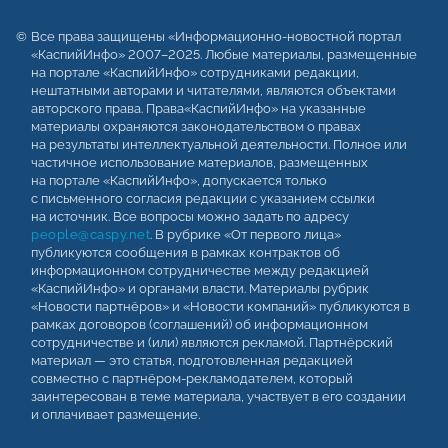
Все права защищены «Информационно-новостной портал
«КаспийИнфо» 2007–2025. Любые материалы, размещенные
на портале «КаспийИнфо» сотрудниками редакции,
нештатными авторами и читателями, являются объектами
авторского права. Права«КаспийИнфо» на указанные
материалы охраняются законодательством о правах
на результаты интеллектуальной деятельности. Полное или
частичное использование материалов, размещенных
на портале «КаспийИнфо», допускается только
с письменного согласия редакции с указанием ссылки
на источник. Все вопросы можно задать по адресу
people@caspy.net
. В рубрике «От первого лица»
публикуются сообщения в рамках контрактов об
информационном сотрудничестве между редакцией
«КаспийИнфо» и органами власти. Материалы рубрик
«Новости партнёров» и «Новости компаний» публикуются в
рамках договоров (соглашений) об информационном
сотрудничестве и (или) являются рекламой. Партнёрский
материал — это статья, подготовленная редакцией
совместно с партнёром-рекламодателем, который
заинтересован в теме материала, участвует в его создании
и оплачивает размещение.