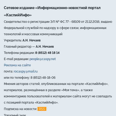
Сетевое издание «Информационно-новостной портал
«КаспийИнфо»
Свидетельство о регистрации ЭЛ № ФС 77 - 68109 от 21.12.2016, выдано
Федеральной службой по надзору в сфере связи, информационных
технологий и массовых коммуникаций
Учредитель:
А.Н. Нечаев
Главный редактор —
А.Н. Нечаев
Телефоны редакции:
8 (8512) 48 18 14
E-mail редакции:
people@caspy.net
Реклама на сайте
почта:
rocaspy@mail.ru
или по телефону: 8 (8512) 48-18-06
Мнения авторов статей, опубликованных на портале «КаспийИнфо»,
материалов, размещённых в разделе «Моя тема», а также
комментариев пользователей к материалам сайта могут не совпадать
с позицией портала «КаспийИнфо».
RSS
Подписка на новости:
Товарный знак