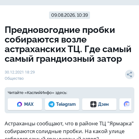
09.08.2026, 10:39
Предновогодние пробки
собираются возле
астраханских ТЦ. Где самый
самый грандиозный затор
30.12.2021 18:29
Общество
Читайте «КаспийИнфо» здесь:
MAX
Telegram
Дзен
Но
Астраханцы сообщают, что в районе ТЦ "Ярмарка"
собираются солидные пробки. На какой улице
собрался самый грандиозный затор?