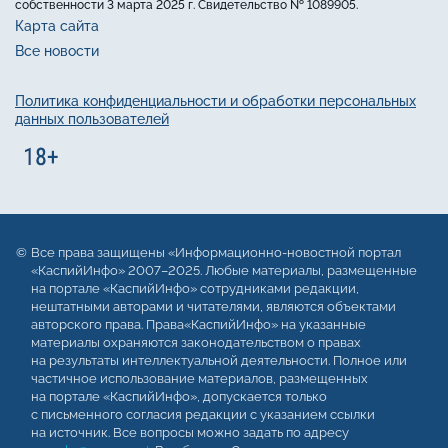
собственности 3 марта 2025 г. Свидетельство № 1089905.
Карта сайта
Все новости
Политика конфиденциальности и обработки персональных
данных пользователей
Все права защищены «Информационно-новостной портал
«КаспийИнфо» 2007–2025. Любые материалы, размещенные
на портале «КаспийИнфо» сотрудниками редакции,
нештатными авторами и читателями, являются объектами
авторского права. Права«КаспийИнфо» на указанные
материалы охраняются законодательством о правах
на результаты интеллектуальной деятельности. Полное или
частичное использование материалов, размещенных
на портале «КаспийИнфо», допускается только
с письменного согласия редакции с указанием ссылки
на источник. Все вопросы можно задать по адресу