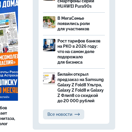
смартфоны серии
HUAWEI Pura90s
В МегаСемье
появились роли
для участников
Рост тарифов банков
на РКО в 2026 году:
что на самом деле
подорожало
для бизнеса
Билайн открыл
предзаказ на Samsung
Galaxy Z Fold8 Ультра,
Galaxy Z Fold8 и Galaxy
Z Флип8 со скидкой
до 20 000 рублей
бов
шает
Все новости
нитаза,
олог