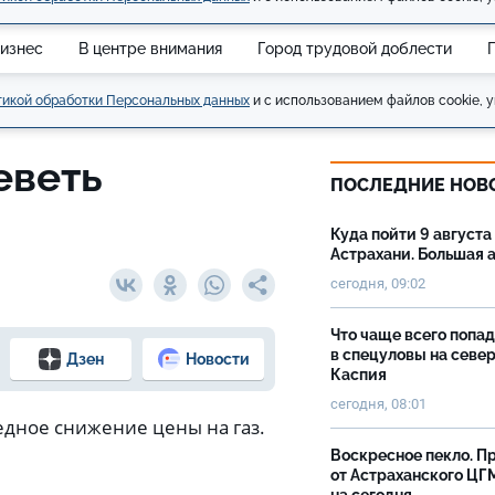
изнес
В центре внимания
Город трудовой доблести
икой обработки Персональных данных
и с использованием файлов cookie, у
еветь
ПОСЛЕДНИЕ НОВ
Куда пойти 9 августа
Астрахани. Большая
сегодня, 09:02
Что чаще всего попа
в спецуловы на севе
Дзен
Новости
Каспия
сегодня, 08:01
редное снижение цены на газ.
Воскресное пекло. П
от Астраханского ЦГ