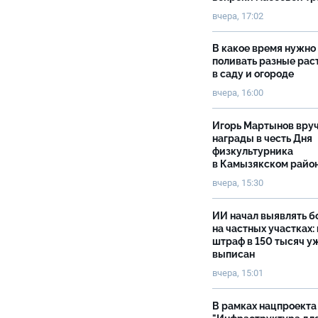
вчера, 17:02
В какое время нужно
поливать разные рас
в саду и огороде
вчера, 16:00
Игорь Мартынов вру
награды в честь Дня
физкультурника
в Камызякском райо
вчера, 15:30
ИИ начал выявлять 
на частных участках:
штраф в 150 тысяч у
выписан
вчера, 15:01
В рамках нацпроекта