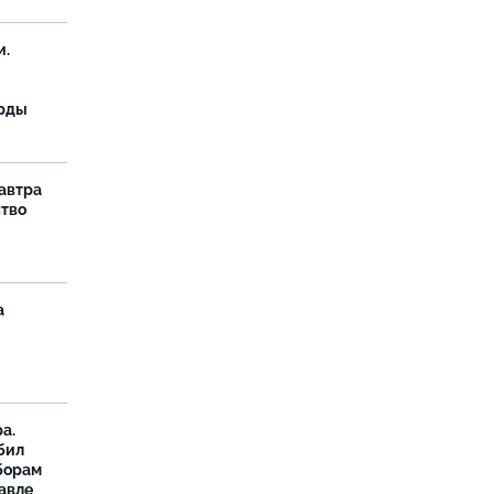
и.
орды
завтра
ство
а
а.
бил
борам
авле