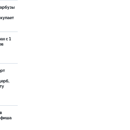
 арбузы
скупает
ах с 1
ов
орт
ерб,
ту
в
 афиша