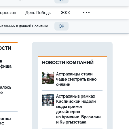
Гороскоп
День Победы
ЖКХ
OK
казанных в данной Политике.
ОСТИ
 в
НОВОСТИ КОМПАНИЙ
 афиша
Астраханцы стали
чаще смотреть кино
онлайн
далось
ре
Астрахань в рамках
Каспийской недели
моды примет
дизайнеров
из Армении, Бразилии
рогноз
и Кыргызстана
МС