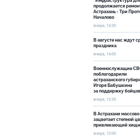
"Инфраструктура дл
продолжается ремон
Астрахань - Три Прот
Началово
вчера, 14:30
В августе нас ждут с
праздника
вчера, 14:00
Военнослужащие С
поблагодарили
астраханского губер
Игоря Бабушкина
за поддержку бойцо
вчера, 13:30
В Астрахани массово
зацветает степной цв
привлекающий хищн
вчера, 13:00