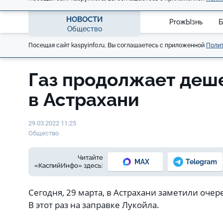
НОВОСТИ
ProжЫзнь
Б
Общество
Посещая сайт kaspyinfo.ru, Вы соглашаетесь с приложенной
Полит
Газ продолжает деш
в Астрахани
29.03.2022 11:25
Общество
Читайте
MAX
Telegram
«КаспийИнфо» здесь:
Сегодня, 29 марта, в Астрахани заметили оче
В этот раз на заправке Лукойла.