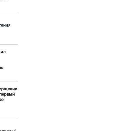
тения
чил
не
борщевик
 первый
же