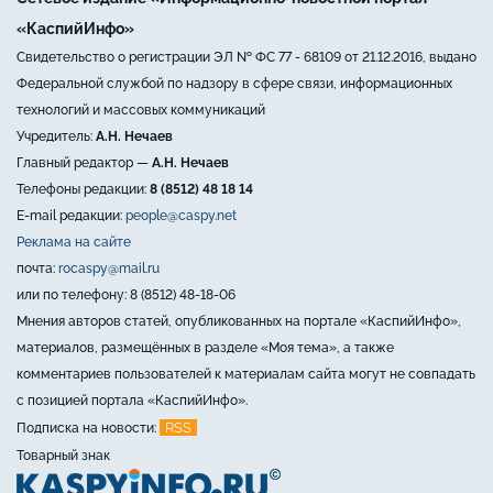
«КаспийИнфо»
Свидетельство о регистрации ЭЛ № ФС 77 - 68109 от 21.12.2016, выдано
Федеральной службой по надзору в сфере связи, информационных
технологий и массовых коммуникаций
Учредитель:
А.Н. Нечаев
Главный редактор —
А.Н. Нечаев
Телефоны редакции:
8 (8512) 48 18 14
E-mail редакции:
people@caspy.net
Реклама на сайте
почта:
rocaspy@mail.ru
или по телефону: 8 (8512) 48-18-06
Мнения авторов статей, опубликованных на портале «КаспийИнфо»,
материалов, размещённых в разделе «Моя тема», а также
комментариев пользователей к материалам сайта могут не совпадать
с позицией портала «КаспийИнфо».
RSS
Подписка на новости:
Товарный знак