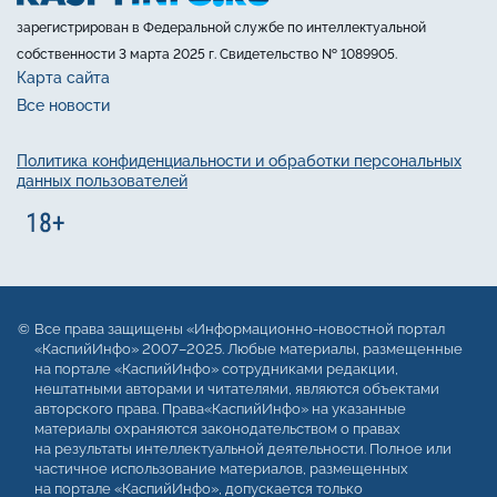
зарегистрирован в Федеральной службе по интеллектуальной
собственности 3 марта 2025 г. Свидетельство № 1089905.
Карта сайта
Все новости
Политика конфиденциальности и обработки персональных
данных пользователей
Все права защищены «Информационно-новостной портал
«КаспийИнфо» 2007–2025. Любые материалы, размещенные
на портале «КаспийИнфо» сотрудниками редакции,
нештатными авторами и читателями, являются объектами
авторского права. Права«КаспийИнфо» на указанные
материалы охраняются законодательством о правах
на результаты интеллектуальной деятельности. Полное или
частичное использование материалов, размещенных
на портале «КаспийИнфо», допускается только